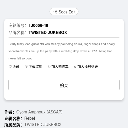
15 Secs Edit
专辑编号：
TJ0056-49
品牌名称：
TWISTED JUKEBOX
Feisty fuzzy lead guitar riffs with steady pounding drums, finger snaps and hooky
vocal harmonies fire up the party with a rumbling drop down at 1:38; being bad
never felt so good.
收藏
下载试用
加入购物车
加入播放列表
购买
Gyom Amphoux (ASCAP)
作者：
Rebel
专辑名称：
TWISTED JUKEBOX
所属品牌：