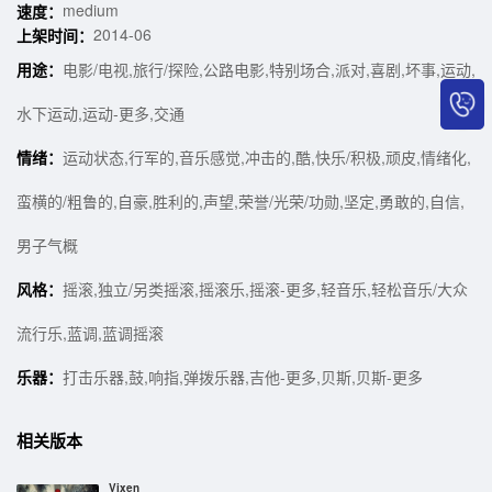
medium
速度：
2014-06
上架时间：
用途：
电影/电视,旅行/探险,公路电影,特别场合,派对,喜剧,坏事,运动,
水下运动,运动-更多,交通
情绪：
运动状态,行军的,音乐感觉,冲击的,酷,快乐/积极,顽皮,情绪化,
蛮横的/粗鲁的,自豪,胜利的,声望,荣誉/光荣/功勋,坚定,勇敢的,自信,
男子气概
风格：
摇滚,独立/另类摇滚,摇滚乐,摇滚-更多,轻音乐,轻松音乐/大众
流行乐,蓝调,蓝调摇滚
乐器：
打击乐器,鼓,响指,弹拨乐器,吉他-更多,贝斯,贝斯-更多
相关版本
Vixen