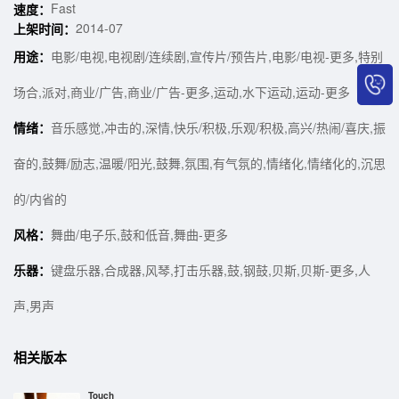
Fast
速度：
2014-07
上架时间：
用途：
电影/电视,电视剧/连续剧,宣传片/预告片,电影/电视-更多,特别
场合,派对,商业/广告,商业/广告-更多,运动,水下运动,运动-更多
情绪：
音乐感觉,冲击的,深情,快乐/积极,乐观/积极,高兴/热闹/喜庆,振
奋的,鼓舞/励志,温暖/阳光,鼓舞,氛围,有气氛的,情绪化,情绪化的,沉思
的/内省的
风格：
舞曲/电子乐,鼓和低音,舞曲-更多
乐器：
键盘乐器,合成器,风琴,打击乐器,鼓,钢鼓,贝斯,贝斯-更多,人
声,男声
相关版本
Touch