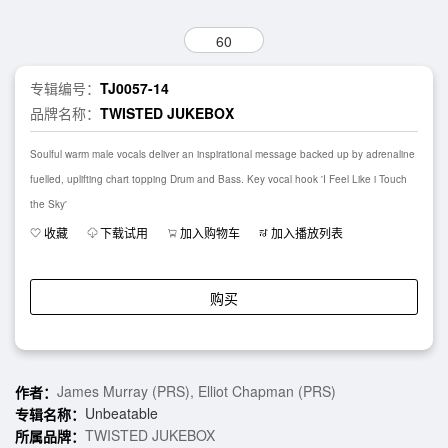
60
专辑编号：
TJ0057-14
品牌名称：
TWISTED JUKEBOX
Soulful warm male vocals deliver an inspirational message backed up by adrenaline
fuelled, uplifting chart topping Drum and Bass. Key vocal hook 'I Feel Like i Touch
the Sky'
收藏
下载试用
加入购物车
加入播放列表
购买
James Murray (PRS), Elliot Chapman (PRS)
作者：
Unbeatable
专辑名称：
TWISTED JUKEBOX
所属品牌：