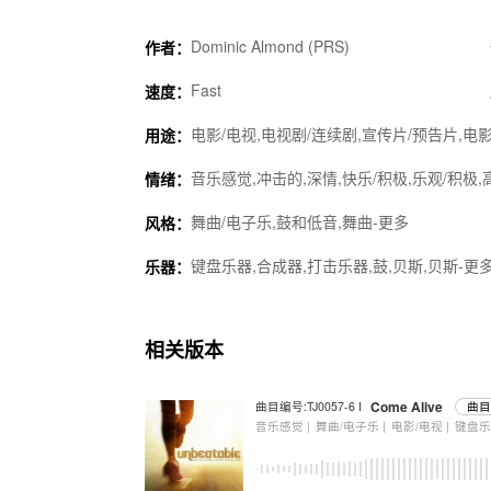
Dominic Almond (PRS)
作者：
Fast
速度：
电影/电视,电视剧/连续剧,宣传片/预告片,电影
用途：
音乐感觉,冲击的,深情,快乐/积极,乐观/积极,
情绪：
舞曲/电子乐,鼓和低音,舞曲-更多
风格：
键盘乐器,合成器,打击乐器,鼓,贝斯,贝斯-更多
乐器：
相关版本
Come Alive
曲目编号:TJ0057-6 I
曲目
音乐感觉 |
舞曲/电子乐 |
电影/电视 |
键盘