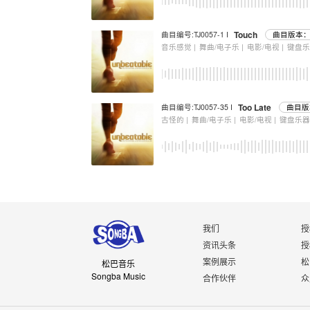
Touch
曲目编号:TJ0057-1 I
曲目版本：
音乐感觉 |
舞曲/电子乐 |
电影/电视 |
键盘
Too Late
曲目编号:TJ0057-35 I
曲目版
古怪的 |
舞曲/电子乐 |
电影/电视 |
键盘乐
我们
授
资讯头条
授
案例展示
松
松巴音乐
Songba Music
合作伙伴
众