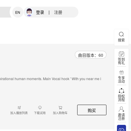
登录
|
注册
EN
搜索
曲目版本：60
签到
有礼
专享
nspirational human moments. Main Vocal hook ' With you near me i
活动
授权
流程
购买
加入播放列表
下载试用
加入购物车
邀请
注册