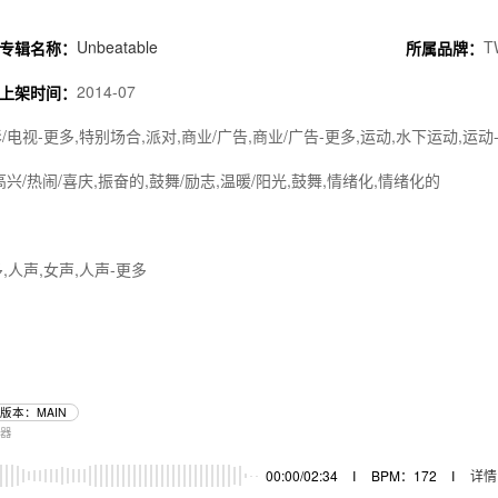
Unbeatable
T
专辑名称：
所属品牌：
2014-07
上架时间：
/电视-更多,特别场合,派对,商业/广告,商业/广告-更多,运动,水下运动,运动
高兴/热闹/喜庆,振奋的,鼓舞/励志,温暖/阳光,鼓舞,情绪化,情绪化的
,人声,女声,人声-更多
版本：MAIN
乐器
00:00/02:34
I
BPM：172
I
详情