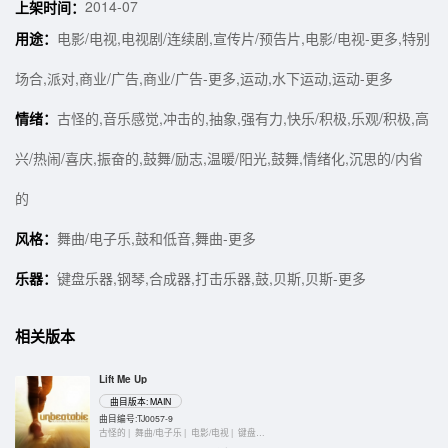
2014-07
上架时间：
用途：
电影/电视,电视剧/连续剧,宣传片/预告片,电影/电视-更多,特别
场合,派对,商业/广告,商业/广告-更多,运动,水下运动,运动-更多
情绪：
古怪的,音乐感觉,冲击的,抽象,强有力,快乐/积极,乐观/积极,高
兴/热闹/喜庆,振奋的,鼓舞/励志,温暖/阳光,鼓舞,情绪化,沉思的/内省
的
风格：
舞曲/电子乐,鼓和低音,舞曲-更多
乐器：
键盘乐器,钢琴,合成器,打击乐器,鼓,贝斯,贝斯-更多
相关版本
Lift Me Up
曲目版本: MAIN
曲目编号:TJ0057-9
古怪的 |
舞曲/电子乐 |
电影/电视 |
键盘乐器