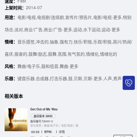
Fast
速度：
2014-07
上架时间：
用途：
电影/电视,电视剧/连续剧,宣传片/预告片,电影/电视-更多,特别
场合,派对,商业/广告,商业/广告-更多,运动,水下运动,运动-更多
情绪：
音乐感觉,冲击的,抽象,强有力,快乐/积极,乐观/积极,高兴/热闹/
喜庆,振奋的,鼓舞/励志,鼓舞,氛围,有气氛的,情绪化,情绪化的
风格：
舞曲/电子乐,鼓和低音,舞曲-更多
乐器：
键盘乐器,合成器,打击乐器,鼓,贝斯,贝斯-更多,人声,男声
相关版本
Get Out of My Way
曲目版本: MAIN
曲目编号:TJ0057-2
音乐感觉 |
舞曲/电子乐 |
电影/电视 |
键盘乐器
03:33
I
BPM：
I
详情