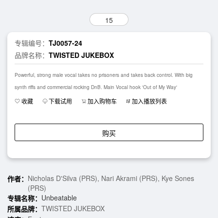
15
专辑编号：
TJ0057-24
品牌名称：
TWISTED JUKEBOX
Powerful, strong male vocal takes no prisoners and takes back control. With big
synth riffs and commercial rocking DnB. Main Vocal hook 'Out of My Way'
收藏
下载试用
加入购物车
加入播放列表
购买
Nicholas D'Silva (PRS), Nari Akrami (PRS), Kye Sones
作者：
(PRS)
Unbeatable
专辑名称：
TWISTED JUKEBOX
所属品牌：