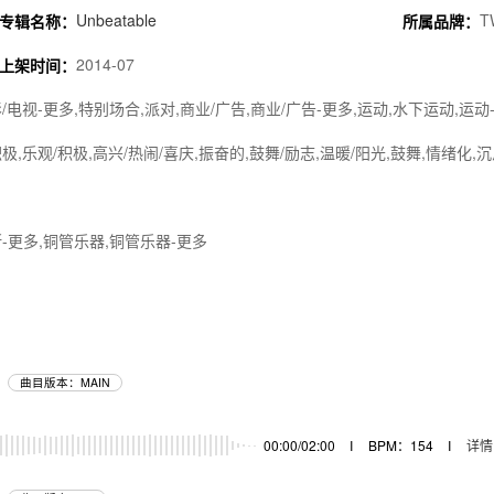
Unbeatable
T
专辑名称：
所属品牌：
2014-07
上架时间：
/电视-更多,特别场合,派对,商业/广告,商业/广告-更多,运动,水下运动,运动
极,乐观/积极,高兴/热闹/喜庆,振奋的,鼓舞/励志,温暖/阳光,鼓舞,情绪化,
斯-更多,铜管乐器,铜管乐器-更多
曲目版本：MAIN
器
00:00/02:00
I
BPM：154
I
详情