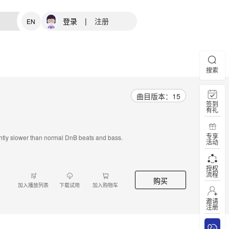
登录
|
注册
EN
搜索
曲目版本：15
签到
有礼
专享
ghtly slower than normal DnB beats and bass.
活动
授权
流程
购买
加入播放列表
下载试用
加入购物车
邀请
注册