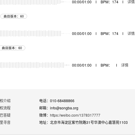
00:00/01:00
I
BPM：174
I
详情
曲目版本：60
器
00:00/01:00
I
BPM：174
I
详情
曲目版本：60
器
00:00/01:00
I
BPM：
I
详情
权介绍
电话：010-68488866
权流程
邮箱：info@songba.org
巴答疑
微博：
https://weibo.com/1378317777
里寻音
地址：北京市海淀区紫竹院路31号华澳中心嘉慧苑1103