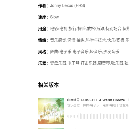
Jonny Lexus (PRS)
作者：
Slow
速度：
电影/电视,旅行/探险,放松/海滩,特别场合,假
用途：
音乐感觉,深情,抽象,科学与技术,快乐/积极,乐
情绪：
舞曲/电子乐,电子音乐,轻音乐,沙发音乐
风格：
键盘乐器,电子琴,打击乐器,颤音琴,弦乐器,弦
乐器：
相关版本
A Warm Breeze
曲目编号:TJ0058-41 I
音乐感觉 |
舞曲/电子乐 |
电影/电视 |
键盘