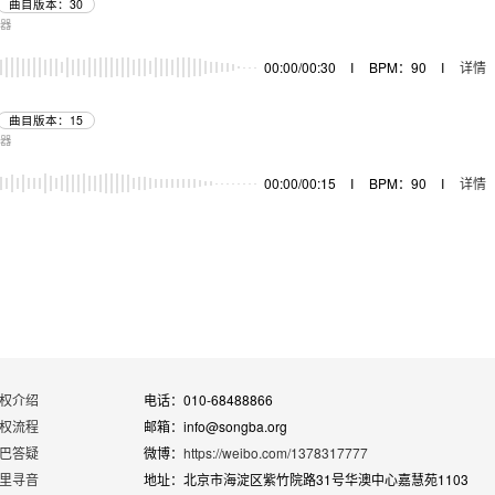
曲目版本：30
乐器
00:00/00:30
I
BPM：90
I
详情
曲目版本：15
乐器
00:00/00:15
I
BPM：90
I
详情
权介绍
电话：010-68488866
权流程
邮箱：info@songba.org
巴答疑
微博：
https://weibo.com/1378317777
里寻音
地址：北京市海淀区紫竹院路31号华澳中心嘉慧苑1103