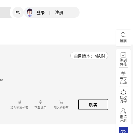
登录
|
注册
EN
搜索
曲目版本：MAIN
签到
有礼
专享
re.
活动
授权
流程
购买
加入播放列表
下载试用
加入购物车
邀请
注册