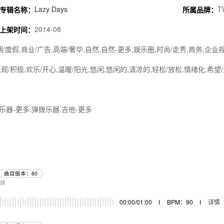
Lazy Days
T
专辑名称：
所属品牌：
2014-08
上架时间：
期/度假,商业/广告,高端/奢华,自然,自然-更多,娱乐圈,时尚/走秀,商务,企业
观/积极,欢乐/开心,温暖/阳光,悠闲,悠闲的,清凉的,轻松/放松,情绪化,希望
乐器-更多,弹拨乐器,吉他-更多
曲目版本：60
乐器
00:00/01:00
I
BPM：90
I
详情