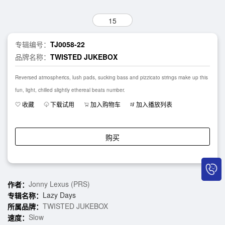
15
专辑编号：
TJ0058-22
品牌名称：
TWISTED JUKEBOX
Reversed atmospherics, lush pads, sucking bass and pizzicato strings make up this
fun, light, chilled slightly ethereal beats number.
收藏
下载试用
加入购物车
加入播放列表
购买
Jonny Lexus (PRS)
作者：
Lazy Days
专辑名称：
TWISTED JUKEBOX
所属品牌：
Slow
速度：