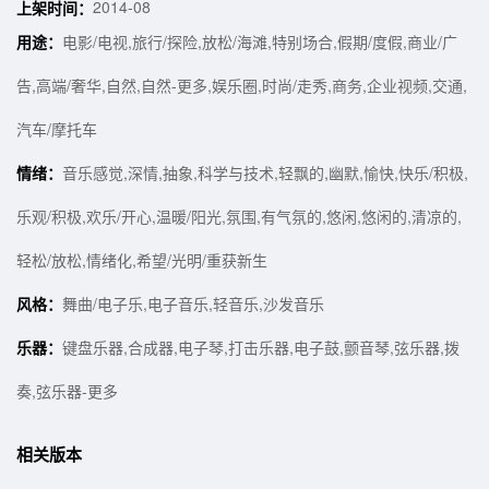
2014-08
上架时间：
用途：
电影/电视,旅行/探险,放松/海滩,特别场合,假期/度假,商业/广
告,高端/奢华,自然,自然-更多,娱乐圈,时尚/走秀,商务,企业视频,交通,
汽车/摩托车
情绪：
音乐感觉,深情,抽象,科学与技术,轻飘的,幽默,愉快,快乐/积极,
乐观/积极,欢乐/开心,温暖/阳光,氛围,有气氛的,悠闲,悠闲的,清凉的,
轻松/放松,情绪化,希望/光明/重获新生
风格：
舞曲/电子乐,电子音乐,轻音乐,沙发音乐
乐器：
键盘乐器,合成器,电子琴,打击乐器,电子鼓,颤音琴,弦乐器,拨
奏,弦乐器-更多
相关版本