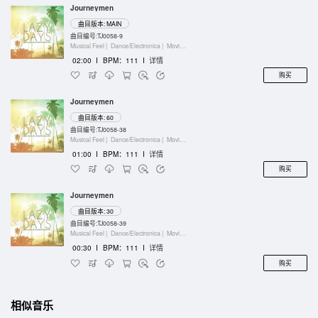
Journeymen
曲目版本: MAIN
曲目编号:TJ0058-9
Musical Feel |
Dance/Electronica |
Movie/Film/Tv |
Keyboards
02:00
I
BPM：111
I
详情
购买
Journeymen
曲目版本: 60
曲目编号:TJ0058-38
Musical Feel |
Dance/Electronica |
Movie/Film/Tv |
Keyboards
01:00
I
BPM：111
I
详情
购买
Journeymen
曲目版本: 30
曲目编号:TJ0058-39
Musical Feel |
Dance/Electronica |
Movie/Film/Tv |
Keyboards
00:30
I
BPM：111
I
详情
购买
相似音乐