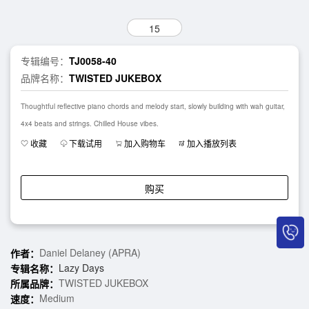
15
专辑编号：
TJ0058-40
品牌名称：
TWISTED JUKEBOX
Thoughtful reflective piano chords and melody start, slowly building with wah guitar,
4x4 beats and strings. Chilled House vibes.
收藏
下载试用
加入购物车
加入播放列表
购买
Daniel Delaney (APRA)
作者：
Lazy Days
专辑名称：
TWISTED JUKEBOX
所属品牌：
Medium
速度：