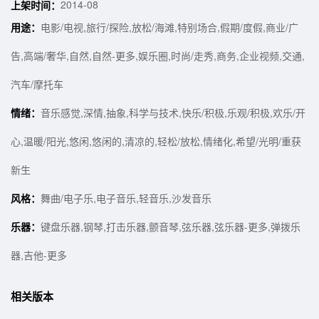
2014-08
上架时间：
用途：
电影/电视,旅行/探险,放松/海滩,特别场合,假期/度假,商业/广
告,高端/奢华,自然,自然-更多,娱乐圈,时尚/走秀,商务,企业视频,交通,
汽车/摩托车
情绪：
音乐感觉,深情,抽象,科学与技术,快乐/积极,乐观/积极,欢乐/开
心,温暖/阳光,悠闲,悠闲的,清凉的,轻松/放松,情绪化,希望/光明/重获
新生
风格：
舞曲/电子乐,电子音乐,轻音乐,沙发音乐
乐器：
键盘乐器,钢琴,打击乐器,颤音琴,弦乐器,弦乐器-更多,弹拨乐
器,吉他-更多
相关版本