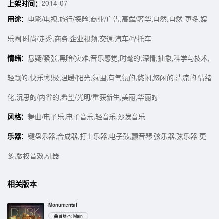
2014-07
上架时间：
用途：
电影/电视,旅行/探险,商业/广告,高端/奢华,自然,自然-更多,娱
乐圈,时尚/走秀,商务,企业视频,交通,汽车/摩托车
情绪：
悬疑/紧张,黑暗/灾难,音乐感觉,时髦的,深情,抽象,科学与技术,
轻飘的,快乐/积极,温暖/阳光,氛围,有气氛的,悠闲,悠闲的,清凉的,情绪
化,沉思的/内省的,希望/光明/重获新生,美丽,华丽的
风格：
舞曲/电子乐,电子音乐,轻音乐,沙发音乐
乐器：
键盘乐器,合成器,打击乐器,电子鼓,颤音琴,弦乐器,弦乐器-更
多,版权音效,机器
相关版本
Monumental
曲目版本: Main