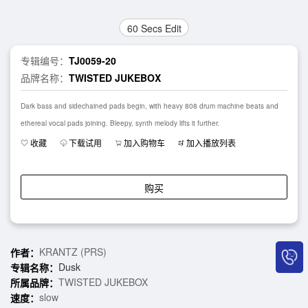
60 Secs Edit
专辑编号：
TJ0059-20
品牌名称：
TWISTED JUKEBOX
Dark bass and sidechained pads begin, with heavy 808 drum machine beats and
ethereal vocal pads joining. Bleepy, synth melody lifts it further.
收藏
下载试用
加入购物车
加入播放列表
购买
KRANTZ (PRS)
作者：
Dusk
专辑名称：
TWISTED JUKEBOX
所属品牌：
slow
速度：