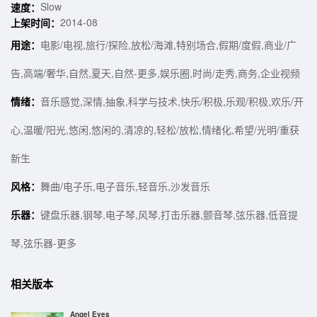
Slow
速度：
2014-08
上架时间：
用途：
电影/电视,旅行/探险,放松/海滩,特别场合,假期/度假,商业/广
告,高端/奢华,自然,夏天,自然-更多,娱乐圈,时尚/走秀,商务,企业视频
情绪：
音乐感觉,深情,抽象,科学与技术,快乐/积极,乐观/积极,欢乐/开
心,温暖/阳光,悠闲,悠闲的,清凉的,轻松/放松,情绪化,希望/光明/重获
新生
风格：
舞曲/电子乐,电子音乐,轻音乐,沙发音乐
乐器：
键盘乐器,钢琴,电子琴,风琴,打击乐器,颤音琴,弦乐器,低音提
琴,弦乐器-更多
相关版本
Angel Eyes