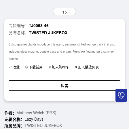
15
专辑编号：
TJ0058-46
品牌名称：
TWISTED JUKEBOX
String quartet chords introduce this warm, summery chilled lounge track that also
includes electric piano, double bass and organ. Feels like floating on a summer
breeze.
收藏
下载试用
加入购物车
加入播放列表
购买
Matthew Welch (PRS)
作者：
Lazy Days
专辑名称：
TWISTED JUKEBOX
所属品牌：