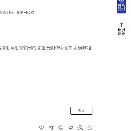
联系
我们
WISTED JUKEBOX
返回
顶部
情绪化,沉思的/内省的,希望/光明/重获新生,蛮横的/粗
购买