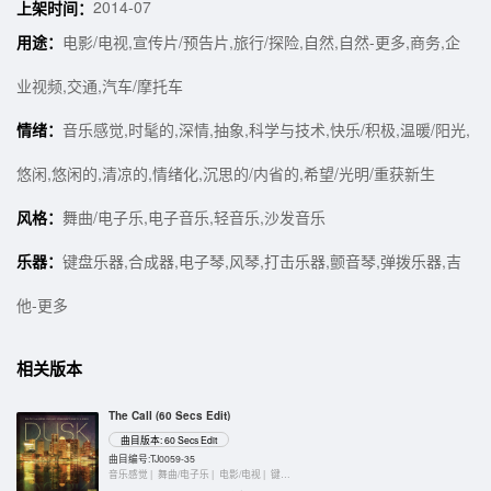
2014-07
上架时间：
用途：
电影/电视,宣传片/预告片,旅行/探险,自然,自然-更多,商务,企
业视频,交通,汽车/摩托车
情绪：
音乐感觉,时髦的,深情,抽象,科学与技术,快乐/积极,温暖/阳光,
悠闲,悠闲的,清凉的,情绪化,沉思的/内省的,希望/光明/重获新生
风格：
舞曲/电子乐,电子音乐,轻音乐,沙发音乐
乐器：
键盘乐器,合成器,电子琴,风琴,打击乐器,颤音琴,弹拨乐器,吉
他-更多
相关版本
The Call (60 Secs Edit)
曲目版本: 60 Secs Edit
曲目编号:TJ0059-35
音乐感觉 |
舞曲/电子乐 |
电影/电视 |
键盘乐器