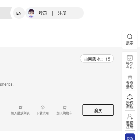
登录
|
注册
EN
搜索
曲目版本：15
签到
有礼
专享
pherics.
活动
授权
流程
购买
加入播放列表
下载试用
加入购物车
邀请
注册