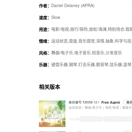
Daniel Delaney (APRA)
作者：
Slow
速度：
电影/电视,旅行/探险,放松/海滩,特别场合,假
用途：
运动状态,盘旋,音乐感觉,深情,抽象,科学与技术
情绪：
舞曲/电子乐,电子音乐,轻音乐,沙发音乐
风格：
键盘乐器,钢琴,打击乐器,颤音琴,弦乐器,竖琴
乐器：
相关版本
Free Agent
曲目编号:TJ0058-12 I
曲目
运动状态 |
舞曲/电子乐 |
电影/电视 |
键盘