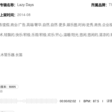
Lazy Days
T
专辑名称：
所属品牌：
2014-08
上架时间：
期/度假,商业/广告,高端/奢华,自然,自然-更多,娱乐圈,时尚/走秀,商务,企业
,轻飘的,快乐/积极,乐观/积极,欢乐/开心,温暖/阳光,悠闲,悠闲的,清凉的,
,木管乐器,长笛
版本：MAIN
乐器
00:00/02:02
I
BPM：87.5
I
详