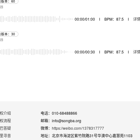
目版本：60
乐器
00:00/01:00
I
BPM：87.5
I
详
目版本：30
乐器
00:00/00:30
I
BPM：87.5
I
详
权介绍
电话：010-68488866
权流程
邮箱：info@songba.org
巴答疑
微博：
https://weibo.com/1378317777
里寻音
地址：北京市海淀区紫竹院路31号华澳中心嘉慧苑1103