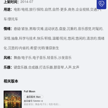
2014-07
上架时间：
用途：
电影/电视,旅行/探险,自然,自然-更多,商务,企业视频,交通,汽
车/摩托车
情绪：
悬疑/紧张,黑暗/灾难,运动状态,盘旋,沉重的,音乐感觉,时髦的,
深情,抽象,科学与技术,快乐/积极,温暖/阳光,悠闲,悠闲的,清凉的,情绪
化,沉思的/内省的,希望/光明/重获新生
风格：
舞曲/电子乐,电子音乐,轻音乐,沙发音乐
乐器：
键盘乐器,合成器,打击乐器,颤音琴,人声,女声
相关版本
Full Moon
曲目版本: Main
曲目编号:TJ0059-12
悬疑/紧张 |
舞曲/电子乐 |
电影/电视 |
键盘乐器