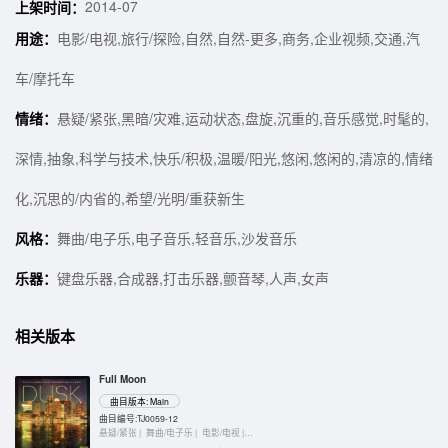
2014-07
上架时间：
用途：
电影/电视,旅行/探险,自然,自然-更多,商务,企业视频,交通,汽
车/摩托车
情绪：
悬疑/紧张,黑暗/灾难,运动状态,盘旋,沉重的,音乐感觉,时髦的,
深情,抽象,科学与技术,快乐/积极,温暖/阳光,悠闲,悠闲的,清凉的,情绪
化,沉思的/内省的,希望/光明/重获新生
风格：
舞曲/电子乐,电子音乐,轻音乐,沙发音乐
乐器：
键盘乐器,合成器,打击乐器,颤音琴,人声,女声
相关版本
Full Moon
曲目版本: Main
曲目编号:TJ0059-12
悬疑/紧张 |
舞曲/电子乐 |
电影/电视 |
键盘乐器