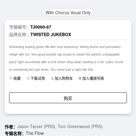
With Chorus Vocal Only
专辑编号：
TJ0060-67
品牌名称：
TWISTED JUKEBOX
Screaming soaring guitar riffs with vinyl scratching, driving drums and percussion
merge with fun, feel good positive rap vocals to create the perfect unstoppable
party night soundtrack with a funk driven drop down starting at 0:48 .Lyrics: Come
on everybody let's get down, You never had a night like this
收藏
下载试用
加入购物车
加入播放列表
购买
Jason Tarver (PRS), Tom Greenwood (PRS)
作者：
The Flow
专辑名称：