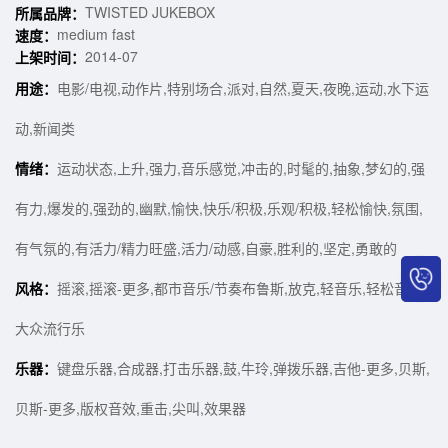
TWISTED JUKEBOX
所属品牌：
medium fast
速度：
2014-07
上架时间：
用途：
电影/电视,动作片,特别场合,派对,自然,夏天,夜晚,运动,水下运
动,新闻类
情绪：
运动状态,上升,强力,音乐感觉,冲击的,时髦的,抽象,梦幻的,强
有力,爆发的,强劲的,幽默,愉快,快乐/积极,乐观/积极,轻松愉快,氛围,
有气氛的,有活力/精力旺盛,活力/动感,自豪,胜利的,坚定,勇敢的
风格：
摇滚,摇滚-更多,都市音乐/节奏布鲁斯,放克,轻音乐,轻松音乐/
大众流行乐
乐器：
键盘乐器,合成器,打击乐器,鼓,牛玲,弹拨乐器,吉他-更多,贝斯,
贝斯-更多,版权音效,重击,尖叫,效果器