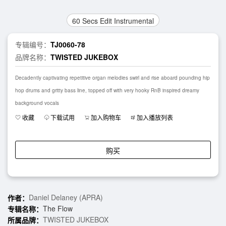
60 Secs Edit Instrumental
专辑编号：
TJ0060-78
品牌名称：
TWISTED JUKEBOX
Decadently captivating repetitive organ melodies swirl and rise aboard pounding hip
hop drums and gritty bass line, topped off with very hooky RnB inspired dreamy
background vocals
收藏
下载试用
加入购物车
加入播放列表
购买
Daniel Delaney (APRA)
作者：
The Flow
专辑名称：
TWISTED JUKEBOX
所属品牌：