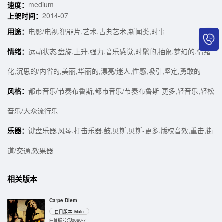
medium
速度：
2014-07
上架时间：
用途：
电影/电视,犯罪片,艺术,古典艺术,新闻类,时事
情绪：
运动状态,盘旋,上升,强力,音乐感觉,时髦的,抽象,梦幻的,情绪
化,沉思的/内省的,美丽,华丽的,漂亮/迷人,性感,吸引,坚定,勇敢的
风格：
都市音乐/节奏布鲁斯,都市音乐/节奏布鲁斯-更多,轻音乐,轻松
音乐/大众流行乐
乐器：
键盘乐器,风琴,打击乐器,鼓,贝斯,贝斯-更多,版权音效,重击,街
道/交通,效果器
相关版本
Carpe Diem
曲目版本: Main
曲目编号:TJ0060-7