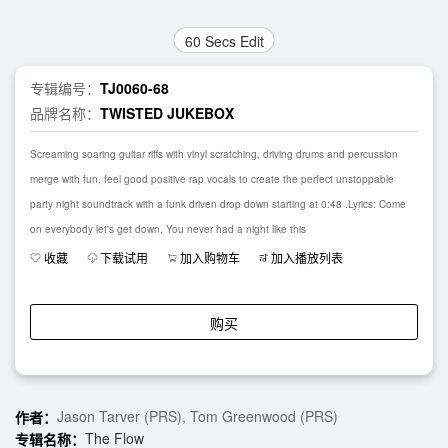
60 Secs Edit
专辑编号：
TJ0060-68
品牌名称：
TWISTED JUKEBOX
Screaming soaring guitar riffs with vinyl scratching, driving drums and percussion
merge with fun, feel good positive rap vocals to create the perfect unstoppable
party night soundtrack with a funk driven drop down starting at 0:48 .Lyrics: Come
on everybody let's get down, You never had a night like this
收藏
下载试用
加入购物车
加入播放列表
购买
Jason Tarver (PRS), Tom Greenwood (PRS)
作者：
The Flow
专辑名称：