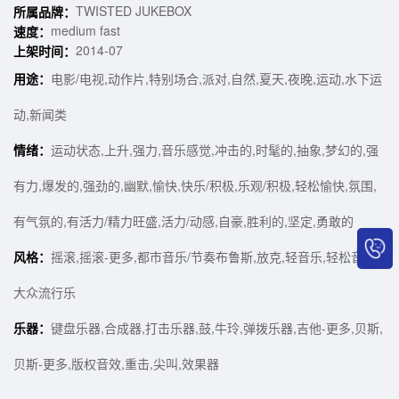
TWISTED JUKEBOX
所属品牌：
medium fast
速度：
2014-07
上架时间：
用途：
电影/电视,动作片,特别场合,派对,自然,夏天,夜晚,运动,水下运
动,新闻类
情绪：
运动状态,上升,强力,音乐感觉,冲击的,时髦的,抽象,梦幻的,强
有力,爆发的,强劲的,幽默,愉快,快乐/积极,乐观/积极,轻松愉快,氛围,
有气氛的,有活力/精力旺盛,活力/动感,自豪,胜利的,坚定,勇敢的
风格：
摇滚,摇滚-更多,都市音乐/节奏布鲁斯,放克,轻音乐,轻松音乐/
大众流行乐
乐器：
键盘乐器,合成器,打击乐器,鼓,牛玲,弹拨乐器,吉他-更多,贝斯,
贝斯-更多,版权音效,重击,尖叫,效果器