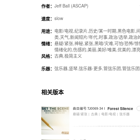
Jeff Ball (ASCAP)
作者：
slow
速度：
电影/电视,纪录片,历史/某一时期,黑色电影,间
用途：
类,天气,新闻短片/年代,时事,政治/选举,政治
悬疑/紧张,神秘,紧张,黑暗/灾难,可怕/恐怖/
情绪：
情绪化的,伤感的,美丽,美好/唯美,优美的,漂亮
古典,极简主义
风格：
弦乐器,竖琴,弦乐器-更多,管弦乐团,管弦乐团
乐器：
相关版本
Forest Silence
曲目编号:TJ0069-34 I
悬疑/紧张 |
古典 |
电影/电视 |
弦乐器