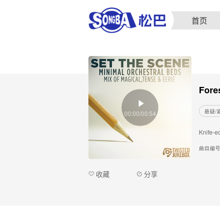
首页
Fore
悬疑/
00:00/00:54
Knife-ed
曲目编
收藏
分享