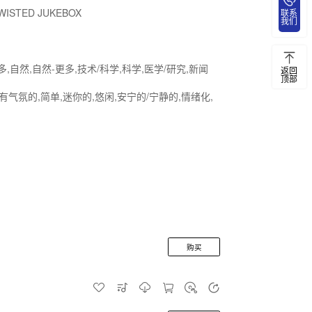
WISTED JUKEBOX
联系
我们
,自然,自然-更多,技术/科学,科学,医学/研究,新闻
返回
顶部
,有气氛的,简单,迷你的,悠闲,安宁的/宁静的,情绪化,
购买