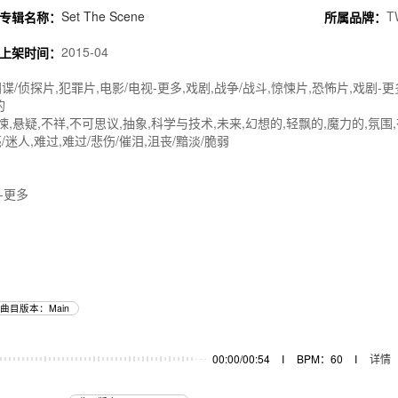
Set The Scene
T
专辑名称：
所属品牌：
2015-04
上架时间：
谍/侦探片,犯罪片,电影/电视-更多,戏剧,战争/战斗,惊悚片,恐怖片,戏剧-更多
的
惊悚,悬疑,不祥,不可思议,抽象,科学与技术,未来,幻想的,轻飘的,魔力的,氛围
/迷人,难过,难过/悲伤/催泪,沮丧/黯淡/脆弱
-更多
曲目版本：Main
00:00/00:54
I
BPM：60
I
详情