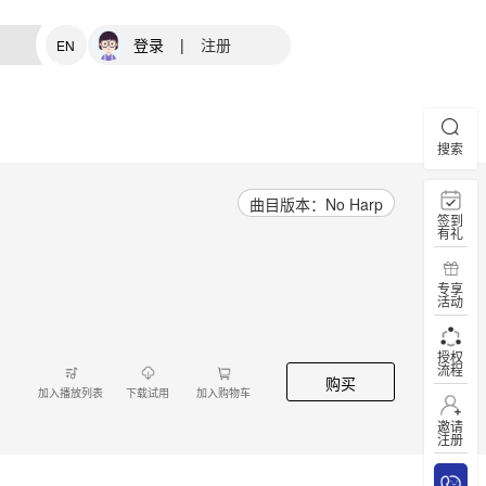
登录
|
注册
EN
搜索
曲目版本：No Harp
签到
有礼
专享
活动
授权
流程
购买
加入播放列表
下载试用
加入购物车
邀请
注册