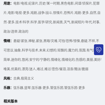
用途：
电影/电视,纪录片,历史/某一时期,黑色电影,间谍/侦探片,犯罪
片,电影/电视-更多,戏剧,战争/战斗,惊悚片,恐怖片,戏剧-更多,自然,自
然-更多,技术/科学,科学,医学/研究,新闻类,天气,新闻短片/年代,时事,
政治/选举,政治的
情绪：
悬疑/紧张,神秘,紧张,黑暗/灾难,可怕/恐怖/惊悚,悬疑,不祥,不
可思议,抽象,科学与技术,未来,幻想的,轻飘的,魔力的,氛围,有气氛的,
简单,迷你的,悠闲,安宁的/宁静的,情绪化,情绪化的,伤感的,美丽,美好/
唯美,优美的,漂亮/迷人,难过,难过/悲伤/催泪,沮丧/黯淡/脆弱
风格：
古典,极简主义
乐器：
弦乐器,竖琴,弦乐器-更多,管弦乐团,管弦乐团-更多
相关版本