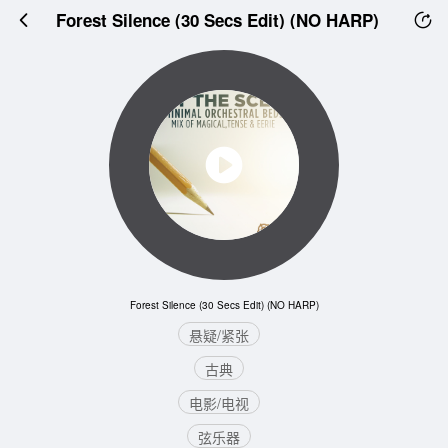
Forest Silence (30 Secs Edit) (NO HARP)
Forest Silence (30 Secs Edit) (NO HARP)
悬疑/紧张
古典
电影/电视
弦乐器