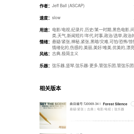
Jeff Ball (ASCAP)
作者：
slow
速度：
电影/电视,纪录片,历史/某一时期,黑色电影,间
用途：
类,天气,新闻短片/年代,时事,政治/选举,政治
悬疑/紧张,神秘,紧张,黑暗/灾难,可怕/恐怖/
情绪：
情绪化的,伤感的,美丽,美好/唯美,优美的,漂亮
古典,极简主义
风格：
弦乐器,竖琴,弦乐器-更多,管弦乐团,管弦乐团
乐器：
相关版本
Forest Silence
曲目编号:TJ0069-34 I
悬疑/紧张 |
古典 |
电影/电视 |
弦乐器