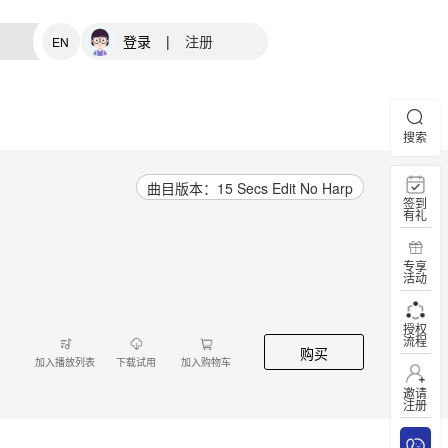
登录
|
注册
EN
搜索
曲目版本：15 Secs Edit No Harp
签到
有礼
专享
活动
授权
流程
购买
加入播放列表
下载试用
加入购物车
邀请
注册