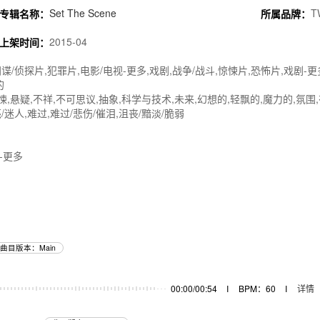
Set The Scene
T
专辑名称：
所属品牌：
2015-04
上架时间：
谍/侦探片,犯罪片,电影/电视-更多,戏剧,战争/战斗,惊悚片,恐怖片,戏剧-更多
的
惊悚,悬疑,不祥,不可思议,抽象,科学与技术,未来,幻想的,轻飘的,魔力的,氛围
/迷人,难过,难过/悲伤/催泪,沮丧/黯淡/脆弱
-更多
曲目版本：Main
00:00/00:54
I
BPM：60
I
详情