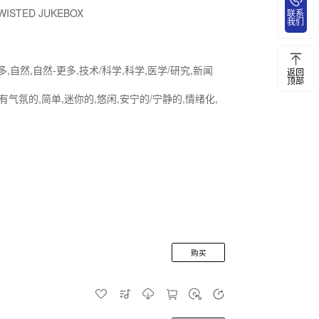
WISTED JUKEBOX
联系
我们
,自然,自然-更多,技术/科学,科学,医学/研究,新闻
返回
顶部
,有气氛的,简单,迷你的,悠闲,安宁的/宁静的,情绪化,
购买