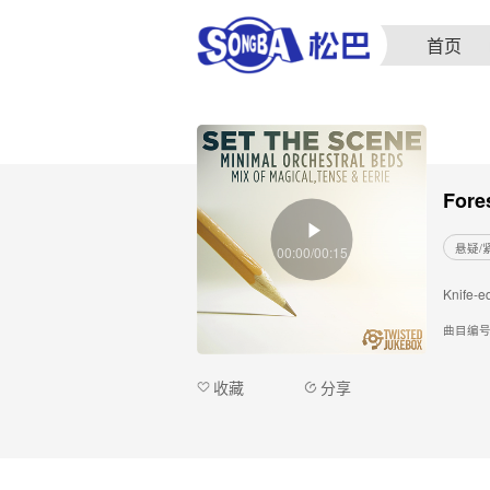
首页
Fore
悬疑/
00:00/00:15
Knife-ed
曲目编
收藏
分享