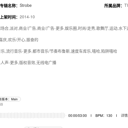
Strobe
T
专辑名称：
所属品牌：
2014-10
上架时间：
场合,派对,商业/广告,商业/广告-更多,娱乐圈,时尚/走秀,歌舞厅,运动,水
/喜庆,欢乐/开心,振奋的
音乐,流行音乐-更多,都市音乐/节奏布鲁斯,速度车库乐,嘻哈,陷阱嘻哈
,人声-更多,版权音效,无线电广播
目版本：Main
乐器
00:00/03:00
I
BPM：130
I
详情