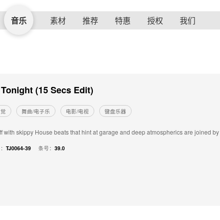
音乐
素材
推荐
特惠
授权
我们
 Tonight (15 Secs Edit)
感觉
舞曲/电子乐
电影/电视
键盘乐器
iff with skippy House beats that hint at garage and deep atmospherics are joined b
号：
TJ0064-39
条号：
39.0