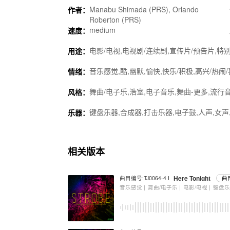
Manabu Shimada (PRS), Orlando
作者：
Roberton (PRS)
medium
速度：
电影/电视,电视剧/连续剧,宣传片/预告片,特别
用途：
音乐感觉,酷,幽默,愉快,快乐/积极,高兴/热闹
情绪：
舞曲/电子乐,浩室,电子音乐,舞曲-更多,流行
风格：
键盘乐器,合成器,打击乐器,电子鼓,人声,女声
乐器：
相关版本
Here Tonight
曲目编号:TJ0064-4 I
曲
音乐感觉 |
舞曲/电子乐 |
电影/电视 |
键盘