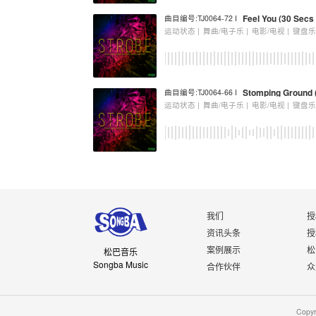
Feel You (30 Secs 
曲目编号:TJ0064-72 I
运动状态 |
舞曲/电子乐 |
电影/电视 |
键盘
Stomping Ground (
曲目编号:TJ0064-66 I
运动状态 |
舞曲/电子乐 |
电影/电视 |
键盘
我们
授
资讯头条
授
案例展示
松
松巴音乐
Songba Music
合作伙伴
众
Copy