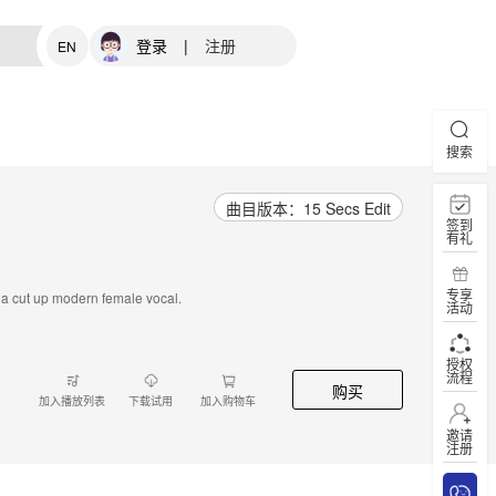
登录
|
注册
EN
搜索
曲目版本：15 Secs Edit
签到
有礼
专享
y a cut up modern female vocal.
活动
授权
流程
购买
加入播放列表
下载试用
加入购物车
邀请
注册