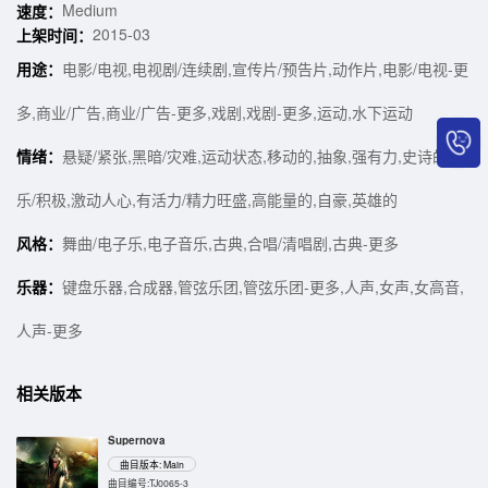
Medium
速度：
2015-03
上架时间：
用途：
电影/电视,电视剧/连续剧,宣传片/预告片,动作片,电影/电视-更
多,商业/广告,商业/广告-更多,戏剧,戏剧-更多,运动,水下运动
情绪：
悬疑/紧张,黑暗/灾难,运动状态,移动的,抽象,强有力,史诗的,快
乐/积极,激动人心,有活力/精力旺盛,高能量的,自豪,英雄的
风格：
舞曲/电子乐,电子音乐,古典,合唱/清唱剧,古典-更多
乐器：
键盘乐器,合成器,管弦乐团,管弦乐团-更多,人声,女声,女高音,
人声-更多
相关版本
Supernova
曲目版本: Main
曲目编号:TJ0065-3