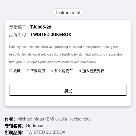
Instrumental
专辑编号：
TJ0065-28
品牌名称：
TWISTED JUKEBOX
Dark, hybrid orchestral track with pulsating bass and atmospheric opening with
beautiful female vocal solo creating a building tension that swirls and crescendos
throughout. An epic hybrid orchestral monster with real beauty.
收藏
下载试用
加入购物车
加入播放列表
购买
Michael Maas (BMI), Julia Hoelscheidt
作者：
Goddess
专辑名称：
TWISTED JUKEBOX
所属品牌：