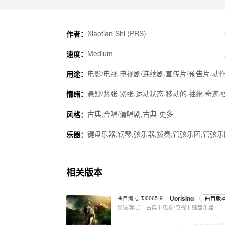
Xiaotian Shi (PRS)
作者：
Medium
速度：
电影/电视,电视剧/连续剧,宣传片/预告片,动作
用途：
悬疑/紧张,紧张,运动状态,移动的,抽象,奇迹,
情绪：
古典,合唱/清唱剧,古典-更多
风格：
键盘乐器,钢琴,弦乐器,拨奏,管弦乐团,管弦乐
乐器：
相关版本
Uprising
曲目编号:TJ0065-9 I
曲目版本
悬疑/紧张 |
古典 |
电影/电视 |
键盘乐器