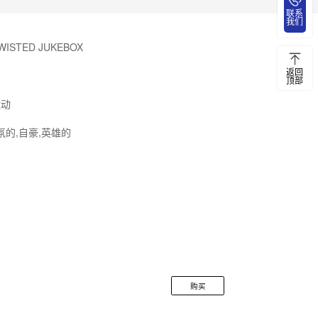
联系
我们
WISTED JUKEBOX
返回
顶部
运动
氛的,自豪,英雄的
购买