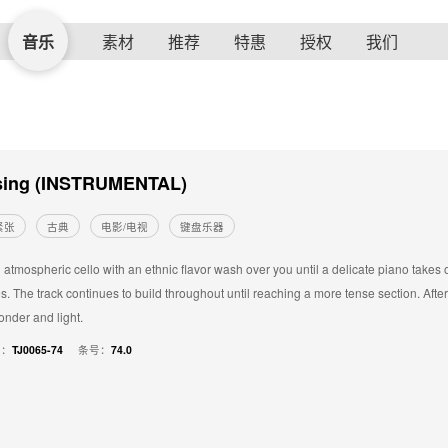
音乐
素材
推荐
特惠
授权
我们
sing (INSTRUMENTAL)
紧张
古典
电影/电视
键盘乐器
 atmospheric cello with an ethnic flavor wash over you until a delicate piano takes o
. The track continues to build throughout until reaching a more tense section. After 
wonder and light.
号：
TJ0065-74
条号：
74.0