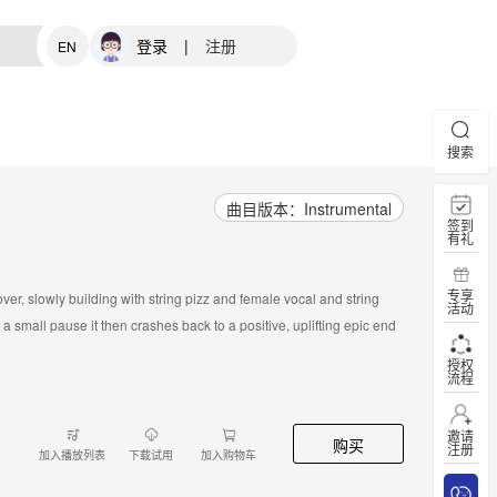
登录
|
注册
EN
搜索
曲目版本：Instrumental
签到
有礼
专享
ver, slowly building with string pizz and female vocal and string
活动
a small pause it then crashes back to a positive, uplifting epic end
授权
流程
邀请
购买
注册
加入播放列表
下载试用
加入购物车