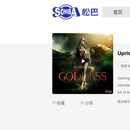
首页
Upri
悬疑/
00:00/04:06
Swirling
melodies
full of 
曲目编
收藏
分享