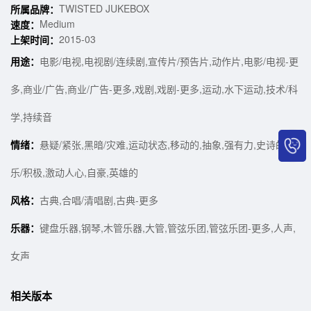
TWISTED JUKEBOX
所属品牌：
Medium
速度：
2015-03
上架时间：
用途：
电影/电视,电视剧/连续剧,宣传片/预告片,动作片,电影/电视-更
多,商业/广告,商业/广告-更多,戏剧,戏剧-更多,运动,水下运动,技术/科
学,持续音
情绪：
悬疑/紧张,黑暗/灾难,运动状态,移动的,抽象,强有力,史诗的,快
乐/积极,激动人心,自豪,英雄的
风格：
古典,合唱/清唱剧,古典-更多
乐器：
键盘乐器,钢琴,木管乐器,大管,管弦乐团,管弦乐团-更多,人声,
女声
相关版本