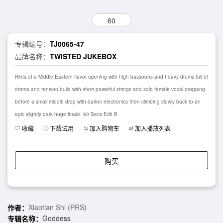
60
专辑编号：
TJ0065-47
品牌名称：
TWISTED JUKEBOX
Hints of a Middle Eastern flavor opening with high bassoons and heavy drums full of
drama and tension build with short powerful strings and solo female vocal dropping
before a small middle drop with darker electronics then climbing slowly back to an
epic slightly dark huge finale. 60 Secs Edit B
收藏
下载试用
加入购物车
加入播放列表
购买
Xiaotian Shi (PRS)
作者：
Goddess
专辑名称：