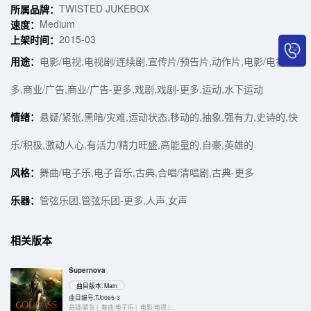
TWISTED JUKEBOX
所属品牌：
Medium
速度：
2015-03
上架时间：
用途：
电影/电视,电视剧/连续剧,宣传片/预告片,动作片,电影/电视-更
多,商业/广告,商业/广告-更多,戏剧,戏剧-更多,运动,水下运动
情绪：
悬疑/紧张,黑暗/灾难,运动状态,移动的,抽象,强有力,史诗的,快
乐/积极,激动人心,有活力/精力旺盛,高能量的,自豪,英雄的
风格：
舞曲/电子乐,电子音乐,古典,合唱/清唱剧,古典-更多
乐器：
管弦乐团,管弦乐团-更多,人声,女声
相关版本
Supernova
曲目版本: Main
曲目编号:TJ0065-3
悬疑/紧张 |
舞曲/电子乐 |
电影/电视 |
键盘乐器