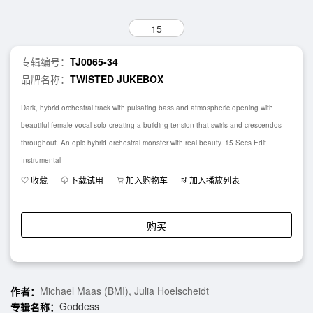
15
专辑编号：
TJ0065-34
品牌名称：
TWISTED JUKEBOX
Dark, hybrid orchestral track with pulsating bass and atmospheric opening with
beautiful female vocal solo creating a building tension that swirls and crescendos
throughout. An epic hybrid orchestral monster with real beauty. 15 Secs Edit
Instrumental
收藏
下载试用
加入购物车
加入播放列表
购买
Michael Maas (BMI), Julia Hoelscheidt
作者：
Goddess
专辑名称：