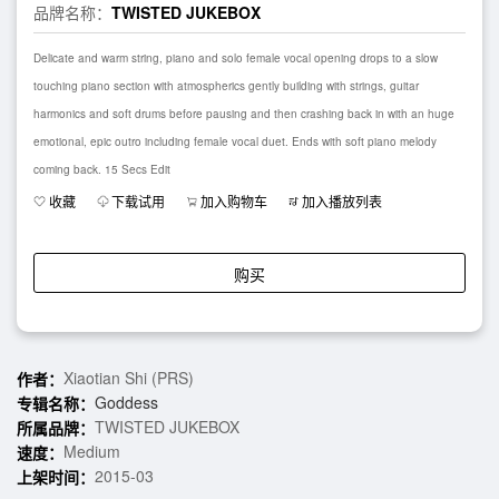
品牌名称：
TWISTED JUKEBOX
Delicate and warm string, piano and solo female vocal opening drops to a slow
touching piano section with atmospherics gently building with strings, guitar
harmonics and soft drums before pausing and then crashing back in with an huge
emotional, epic outro including female vocal duet. Ends with soft piano melody
coming back. 15 Secs Edit
收藏
下载试用
加入购物车
加入播放列表
购买
Xiaotian Shi (PRS)
作者：
Goddess
专辑名称：
TWISTED JUKEBOX
所属品牌：
Medium
速度：
2015-03
上架时间：