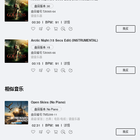
曲目版本: 30
曲目编号:TJ0065-64
键盘乐器
00:30
I
BPM：91
I
详情
购买
Arctic Night (15 Secs Edit) (INSTRUMENTAL)
曲目版本: 15
曲目编号:TJ0065-66
键盘乐器
00:15
I
BPM：91
I
详情
购买
相似音乐
Open Skies (No Piano)
曲目版本: No Piano
曲目编号:TMS299-11
悬疑/紧张 |
古典 |
电影/电视 |
键盘乐器
02:31
I
BPM：98
I
详情
购买