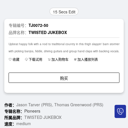
15 Secs Edit
专辑编号：
TJ0072-50
品牌名称：
TWISTED JUKEBOX
Upbeat happy folk with a nod to traditional country in this thigh slappin' barn stormer
with picking banjos, fiddle, driving guitars and group hand claps with backing vocals.
收藏
下载试用
加入购物车
加入播放列表
购买
Jason Tarver (PRS), Thomas Greenwood (PRS)
作者：
Pioneers
专辑名称：
TWISTED JUKEBOX
所属品牌：
medium
速度：