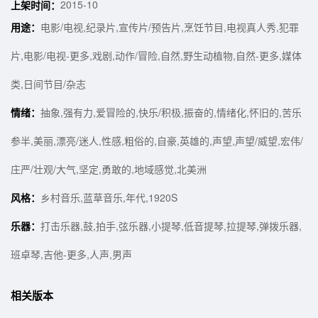
2015-10
上架时间：
用途：
电影/电视,纪录片,宣传片/预告片,烹饪节目,电视真人秀,犯罪
片,电影/电视-更多,戏剧,动作/冒险,自然,野生动植物,自然-更多,媒体
类,日间节目/杂志
情绪：
抽象,强有力,爱冒险的,快乐/积极,振奋的,情绪化,怀旧的,苦乐
参半,美丽,漂亮/迷人,性感,粗俗的,自豪,英雄的,声望,声望/威望,宏伟/
庄严/壮观/大气,坚定,勇敢的,地域感觉,北美洲
风格：
乡村音乐,蓝草音乐,年代,1920S
乐器：
打击乐器,鼓,拍手,弦乐器,小提琴,低音提琴,拉提琴,弹拨乐器,
班卓琴,吉他-更多,人声,男声
相关版本