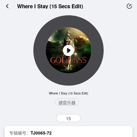
Where I Stay (15 Secs Edit)
Where I Stay (15 Secs Edit)
键盘乐器
15
专辑编号：
TJ0065-72