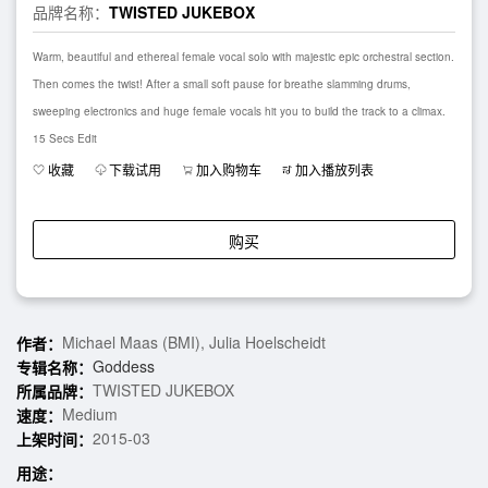
品牌名称：
TWISTED JUKEBOX
Warm, beautiful and ethereal female vocal solo with majestic epic orchestral section.
Then comes the twist! After a small soft pause for breathe slamming drums,
sweeping electronics and huge female vocals hit you to build the track to a climax.
15 Secs Edit
收藏
下载试用
加入购物车
加入播放列表
购买
Michael Maas (BMI), Julia Hoelscheidt
作者：
Goddess
专辑名称：
TWISTED JUKEBOX
所属品牌：
Medium
速度：
2015-03
上架时间：
用途：