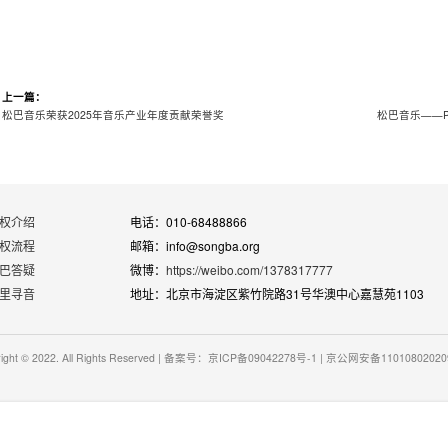
上一篇：
松巴音乐荣获2025年音乐产业年度贡献荣誉奖
松巴音乐——P
权介绍
电话：010-68488866
权流程
邮箱：info@songba.org
巴答疑
微博：
https://weibo.com/1378317777
里寻音
地址：北京市海淀区紫竹院路31号华澳中心嘉慧苑1103
right © 2022. All Rights Reserved | 备案号：京ICP备09042278号-1 | 京公网安备1101080202