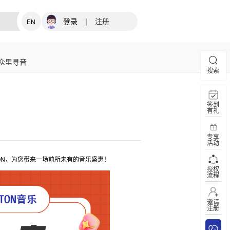
登录
|
注册
EN
众里寻音
搜索
签到
有礼
专享
活动
ON，为您带来一场前所未有的音乐盛惠！
授权
流程
邀请
注册