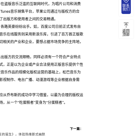
并在盗版音乐泛滥的互联网时代，为唱片公司和消费
联系
我们
iTunes
音乐销售平台，苹果公司通过与版权方的合
了出版方和使用者之间的交易畅通。
，各路英豪纷纷出手。如，百度公司日前正式发布自
返回
顶部
音乐在线服务则采用新浪乐库，引进了百万首正版歌
切相关的产业和企业，要想占据市场竞争的主阵地，
乐出版方的交流顺畅，同样必须有一个符合产业特点
式，正是以为企业或产业合法使用正版音乐提供个性
版音乐作品的规模化版权运营的基础上，松巴音乐为
影视制作、电台广播、动漫游戏等企业根据自身需
应从乔布斯的成功中学习借鉴，以最为合理的版权运
，从一个“吃蛋糕者”变身为“分蛋糕者”。
下一篇：
言的诞生》，体验热维斯式幽默