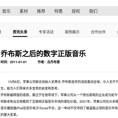
音乐
素材
推荐
特惠
授权
我们
景
资讯头条
专享活动
案例展示
合作伙伴
乔布斯之后的数字正版音乐
时间：2011-01-01
作者：吕丹布恩
10
6
月
日，苹果公司联合创始人史蒂夫·乔布斯逝世的消息轰动全球，众人无不
生，能为人们带来许多宝贵的启发和思考。
乔布斯最辉煌的成绩，莫过于在他带领下，苹果公司从一个债台高筑的企业成为如今
2001
布斯卓有远见地看到了互联网正版音乐市场的潜在价值。
年，苹果公司在众多
iPod
iTunes
音乐播放器
及音乐电子
平台，这一举动不仅夺回了被盗版占领的音乐市场
的重大变革。