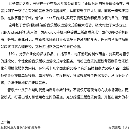
此举成功之处，关键在于乔布斯及苹果公司看到了正版音乐的独特价值所在，
者找到了一条行之有效的音乐版权运营模式，从而获得了巨大利润。而这一模式正是
iTunes
作，在数字音乐领域，借助
平台成功实现了资源整合和使用方便的目的，保证
这种基于音乐播放终端的音乐版权运营模式的巨大成功，极大刺激了众多企业
Android
Android
OPPO
己的
手机客户端，为
手机用户提供正版高质音乐；国产
手机的
曲，等等。由此可见，在新技术日新月异和竞争日趋激烈的今天，任何与音乐作品密
就应该寻求合理途径，充分挖掘正版音乐的潜在价值。
那么，对于产业化的影视作品、广播节目、电子游戏的制作而言，要实现与音
的规模化、个性化的音乐版权运营模式为之服务。而松巴音乐的版权背景制作音乐模
60
50
化和规模化服务为宗旨。在包括十几个国家的
多个音乐品牌和高达
多万首已出
各类企业提供单条授权、单项授权、年度授权、独家授权等个性化服务，从而保证了
求，合法便捷地使用正版音乐。
音乐产业从乔布斯时代走向后乔布斯时代，不能仅盯着现有的几块市场蛋糕，而
营模式，打通出版方和使用者之间的通道，充分挖掘正版音乐价值，开拓出更大的市场
上一篇：
版权风波为春晚“添堵”是好事
另类喜剧《谎