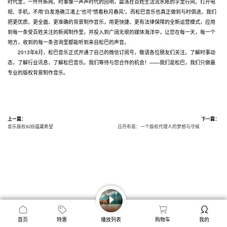
时代里，一件件新闻、时事像一声声时代的回响，震荡在百姓生活流水账的字里行间。打开电
视、手机，不用“白发渔礁江渚上”也可“惯看秋月春风”。而松巴音乐也真正做到与时俱进。我们
把更优质、更全面、更准确的背景制作音乐，用更快捷、更有法律保障的全新运营模式，应用
到每一条受百姓关注的新闻制作里，并投入到广阔无垠的媒体海洋中，让您在每一天，每一个
地方，收到的每一条咨询里都能听到来自松巴的声音。
2013年8月，松巴音乐正式开通了自己的微信订阅号，敬请各位朋友们关注。了解时事动
态，了解行业讯息，了解松巴音乐。我们等待与您合作的机会！——我们是松巴，我们只做最
专业的版权背景制作音乐。
上一篇：
下一篇：
音乐版权纠纷蕴藏希望
吕丹布恩：一个版权代理人的梦想与守候
首页
特惠
播放列表
购物车
我的