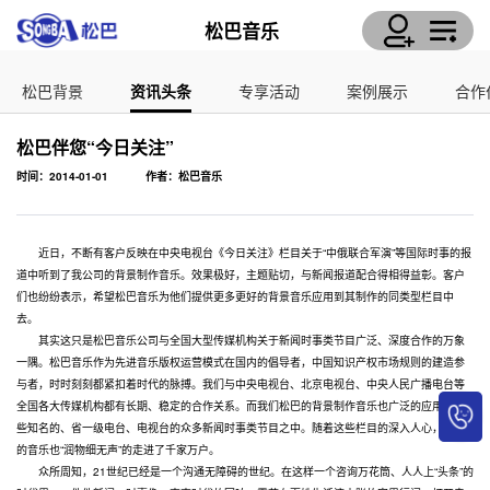
松巴音乐
松巴背景
资讯头条
专享活动
案例展示
合作
松巴伴您“今日关注”
时间：2014-01-01
作者：松巴音乐
近日，不断有客户反映在中央电视台《今日关注》栏目关于“中俄联合军演”等国际时事的报
道中听到了我公司的背景制作音乐。效果极好，主题贴切，与新闻报道配合得相得益彰。客户
们也纷纷表示，希望松巴音乐为他们提供更多更好的背景音乐应用到其制作的同类型栏目中
去。
其实这只是松巴音乐公司与全国大型传媒机构关于新闻时事类节目广泛、深度合作的万象
一隅。松巴音乐作为先进音乐版权运营模式在国内的倡导者，中国知识产权市场规则的建造参
与者，时时刻刻都紧扣着时代的脉搏。我们与中央电视台、北京电视台、中央人民广播电台等
全国各大传媒机构都有长期、稳定的合作关系。而我们松巴的背景制作音乐也广泛的应用在这
些知名的、省一级电台、电视台的众多新闻时事类节目之中。随着这些栏目的深入人心，松巴
的音乐也“润物细无声”的走进了千家万户。
众所周知，21世纪已经是一个沟通无障碍的世纪。在这样一个咨询万花筒、人人上“头条”的