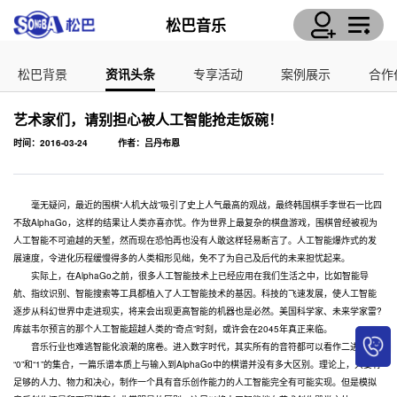
松巴音乐
松巴背景
资讯头条
专享活动
案例展示
合作
艺术家们，请别担心被人工智能抢走饭碗！
时间：2016-03-24
作者：吕丹布恩
毫无疑问，最近的围棋“人机大战”吸引了史上人气最高的观战，最终韩国棋手李世石一比四
不敌AlphaGo，这样的结果让人类亦喜亦忧。作为世界上最复杂的棋盘游戏，围棋曾经被视为
人工智能不可逾越的天堑，然而现在恐怕再也没有人敢这样轻易断言了。人工智能爆炸式的发
展速度，令进化历程缓慢得多的人类相形见绌，免不了为自己及后代的未来担忧起来。
实际上，在AlphaGo之前，很多人工智能技术上已经应用在我们生活之中，比如智能导
航、指纹识别、智能搜索等工具都植入了人工智能技术的基因。科技的飞速发展，使人工智能
逐步从科幻世界中走进现实，将来会出现更高智能的机器也是必然。美国科学家、未来学家雷?
库兹韦尔预言的那个人工智能超越人类的“奇点”时刻，或许会在2045年真正来临。
音乐行业也难逃智能化浪潮的席卷。进入数字时代，其实所有的音符都可以看作二进制里
“0”和“1”的集合，一篇乐谱本质上与输入到AlphaGo中的棋谱并没有多大区别。理论上，只要有
足够的人力、物力和决心，制作一个具有音乐创作能力的人工智能完全有可能实现。但是模拟