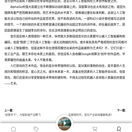
音乐创作还是和下围棋存在非常明显的区别，这足以将人工智能挡在艺术创作殿堂之外。
AlphaGo的强大是建立在不断模拟对战的基础上的，深度算法在此大有用武之地，是因为
围棋有着严密而精准的规则。而艺术作品的水平高下，很难通过量化标准判断，这就让人工智
能无法认知自己创作出的作品是否优秀，找不到改进的方向。一部科幻小说中曾经描写过这样
的情节，一个高科技的外星文明希望通过机器创作出超过李白的诗作来，却在最后放弃了，原
因是即便诞生了超越李白的诗句，也无法将其搜索出来证明自己的成功。
音乐是反映人类情感的一种艺术，纵然绝大多数组成音乐的元素都可以被人工智能解构和
编码，但是“情感”二字仍是人工智能一道无法跨越的鸿沟。或许某些具有严格规则的音乐风格可
以被人工智能模仿，但是这种不存在感情而模仿出来的作品能被称为艺术吗？不，它们只是一
些工业产品，跟艺术存在本质上的差别。恐怕没有人会收藏Google用算法“创作”的作品吧，毕
竟那魔性的画面太美，令人不敢多看。
人们崇尚的艺术作品，饱含的是对世界独特的认知，是对美好事物的向往，是丰富的人生
阅历和情感的积淀，是心灵之光。或许未来某一天，具备这些因素的人工智能终会出现，但是
现在，我们还是充分享受智能技术带来的便利吧，不用太过担忧机器人会攻陷人类最后的堡垒
——艺术。
上一篇：
下一篇：
“双管齐下”，力保影视产业腾飞
互联网时代，音乐产业如何缓解焦虑？