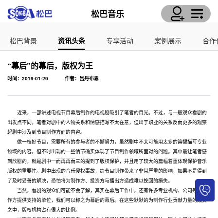
松巴音乐
松巴背景
资讯头条
专享活动
案例展示
合作
“幕后”的幕后，版权为王
时间：2019-01-29
作者：吕丹布恩
近来，一部讲述电视节目幕后制作的电视剧吸引了笔者的目光。不过，与一般观众看剧的
出发点不同，笔者对剧中的人物关系和情感描写不太在意，但出于职业的关系反而更多的观察
起剧中涉及到节目制作方面的内容。
做一档好节目，需要所有的参与者的不懈努力，虽然剧中不太可能用太多的篇幅描写专业
领域的内容，但不时出现的一些情节确实体现了节目制作领域所面对的问题。其中最让笔者感
到欣慰的，就是剧中一而再再而三的提到了版权保护，并且用了较大的篇幅着重体现保护音乐
版权的重要性。剧中出现的音乐侵权事故，给节目制作带来了非常严重的影响，如果不是得到
了及时妥善的解决，恐怕将为制作方、投资方与播出方造成难以挽回的损失。
当然，看剧的观众们可能不会了解，其实在幕后工作中，还有许多专业机构、公司等为制
作方提供支持的单位，我们可以称之为幕后的幕后。在这些默默的为制作行业贡献力量的成员
之中，版权机构占有很大的比例。