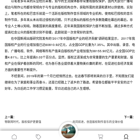
以笔者多年来的从业经历来看，如今的主流媒体都非常重视版权保护，国内大部分广播电
视台与制作公司都非常倾向于与专业的版权机构合作，获取所需的资源和素材以供使用。实际
上，笔者所在的松巴音乐就是一个活跃在版权制作音乐领域的专业机构，使用松巴授权的音乐
制作节目，多年来从未出现过侵权的问题。只不过类似的版权合作多数隐藏在幕后的幕后，非
专业人士难以知晓。随着国家的高度重视，近年来我国版权保护力度不断加强，通过多种方式
提高社会公众的版权意识刻不容缓，此剧就是一次非常好的宣传。
在中国新闻出版研究院发布的“2017年中国版权产业的经济贡献”调研结果显示， 2017年我
国版权产业的行业增加值已达60810.92亿元，占全国GDP比重为7.35%。其中出版、录音、电
影、广播电视、软件、网络等所有产值来自版权的产业增加值为38155.90亿元，占全国GDP比
重4.61%，比上年提高0.03个百分点。显然，版权正逐渐成为非常重要的生产要素和财富，版
权产业在保护着创新的同时，也为各行各业提供着大量物美价廉的素材，在促进社会经济发展
方面的重要性不断提升。
不经意间，2019年的第一个月已经悄然过去。在这春节即将到来的日子里，不知朋友们是
继续在为了家庭和事业而奋斗，还是已经踏上了返乡的了路途。希望各位都能平平安安的过个
好年，为日后的工作学习攒足能量，早日达成自己的人生理想。
上一篇：
下一篇：
物联网时代，版权保护更要强
共同前进，创造版权制作音乐的全球价值