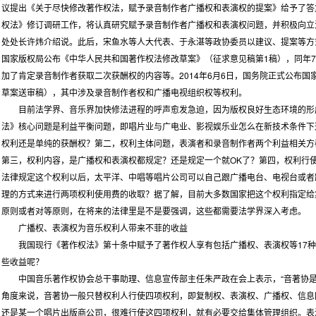
议提出《关于尽快修改著作权法，赋予录音制作者广播权和表演权的提案》给予了答复
权法》修订调研工作，将认真研究赋予录音制作者广播权和表演权问题，并积极向立
处处长许炜介绍说。此后，宋鱼水等人大代表、于永湛等政协委员以建议、提案等方式
国家版权局公布《中华人民共和国著作权法修改草案》（征求意见稿第1稿），同年7
加了肯定录音制作者获取二次获酬权的内容等。2014年6月6日，国务院正式公布
草案送审稿），其中涉及录音制作者权和广播电视组织权等权利。
目前法学界、音乐界加快修法进程的呼声愈发急迫，因为版权良好生态环境的形
法》核心问题是利益平衡问题，即唱片业与广电业、影视娱乐业怎么在新技术条件下
权利还是单纯的获酬权？第二，权利主体问题，表演者和录音制作者两个利益相关方
第三，权利内容，是广播权和表演权都规定？还是规定一个就OK了？第四，权利行
法律规定这个权利以后，太平洋、中唱等唱片公司可以自己跟广播电台、电视台或者
理的方式来进行两项权利使用费的收取？据了解，目前大多数国家把这个权利指定给
原则或者对等原则，在将来的法律里是不是要强调，这些都需要法学界深入考虑。
广播权、表演权为音乐权利人带来不菲的收益
我国现行《著作权法》第十条中赋予了著作权人享有包括广播权、表演权等17种
些收益呢？
中国音乐著作权协会总干事助理、信息宣传部主任朱严政在会上表示，“音著协是
角度来说，音著协一般只替权利人行使四项权利，即复制权、表演权、广播权、信息
还是某一个唱片出版商公司，很难行使这四项权利，就有必要交给集体管理组织。表