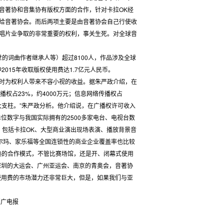
音著协和音集协有版权方面的合作，针对卡拉OK经
给音著协会。而后两项主要是由音著协会自己行使收
唱片业争取的非常重要的权利，事关生死。对全球音
的词曲作者继承人等）超过8100人，作品涉及全球
2015年收取版权使用费达1.7亿元人民币。
时为权利人带来不容小视的收益。据朱严政介绍，在
广播权占23%，约4000万元；信息网络传播权占
大支柱。”朱严政分析。他介绍说，在广播权许可收入
位数字与我国实际拥有的2500多家电台、电视台数
，包括卡拉OK、大型商业演出现场表演、播放背景音
沃尔玛、家乐福等全国连锁性的商业企业覆盖率也比较
成熟的合作模式，不管比赛场馆，还是开、闭幕式使用
深圳的大运会、广州亚运会、南京的青奥会，音著协
使用费的市场潜力还非常巨大，但是，如果我们与亚
电报