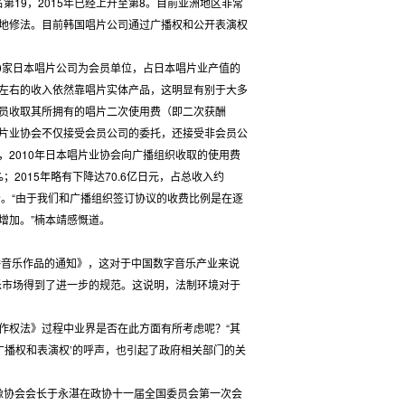
第19，2015年已经上升至第8。目前亚洲地区非常
地修法。目前韩国唱片公司通过广播权和公开表演权
0家日本唱片公司为会员单位，占日本唱片业产值的
85%左右的收入依然靠唱片实体产品，这明显有别于大多
员收取其所拥有的唱片二次使用费（即二次获酬
片业协会不仅接受会员公司的委托，还接受非会员公
2010年日本唱片业协会向广播组织收取的使用费
%；2015年略有下降达70.6亿日元，占总收入约
分。“由于我们和广播组织签订协议的收费比例是在逐
增加。”楠本靖感慨道。
播音乐作品的通知》，这对于中国数字音乐产业来说
乐市场得到了进一步的规范。这说明，法制环境对于
权法》过程中业界是否在此方面有所考虑呢？“其
广播权和表演权’的呼声，也引起了政府相关部门的关
像协会会长于永湛在政协十一届全国委员会第一次会