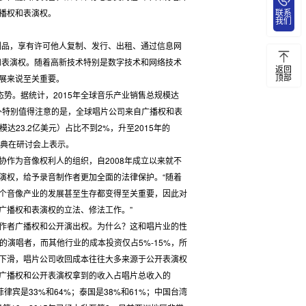
联系
播权和表演权。
我们
品，享有许可他人复制、发行、出租、通过信息网
和表演权。随着高新技术特别是数字技术和网络技术
返回
顶部
展来说至关重要。
势。据统计，2015年全球音乐产业销售总规模达
另外特别值得注意的是，全球唱片公司来自广播权和表
达23.2亿美元）占比不到2%，升至2015年的
伟典在研讨会上表示。
作为音像权利人的组织，自2008年成立以来就不
演权，给予录音制作者更加全面的法律保护。“随着
个音像产业的发展甚至生存都变得至关重要，因此对
广播权和表演权的立法、修法工作。”
作者广播权和公开演出权。为什么？这和唱片业的性
演唱者，而其他行业的成本投资仅占5%-15%，所
下滑，唱片公司收回成本往往大多来源于公开表演权
广播权和公开表演权拿到的收入占唱片总收入的
；菲律宾是33%和64%；泰国是38%和61%；中国台湾