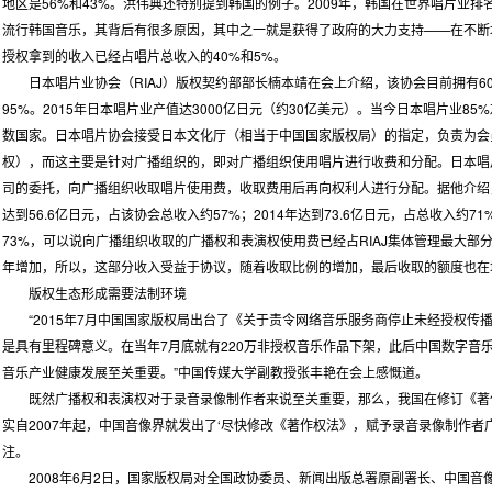
地区是56%和43%。洪伟典还特别提到韩国的例子。2009年，韩国在世界唱片业排名
流行韩国音乐，其背后有很多原因，其中之一就是获得了政府的大力支持——在不断
授权拿到的收入已经占唱片总收入的40%和5%。
日本唱片业协会（RIAJ）版权契约部部长楠本靖在会上介绍，该协会目前拥有6
95%。2015年日本唱片业产值达3000亿日元（约30亿美元）。当今日本唱片业
数国家。日本唱片协会接受日本文化厅（相当于中国国家版权局）的指定，负责为会
权），而这主要是针对广播组织的，即对广播组织使用唱片进行收费和分配。日本唱
司的委托，向广播组织收取唱片使用费，收取费用后再向权利人进行分配。据他介绍，
达到56.6亿日元，占该协会总收入约57%；2014年达到73.6亿日元，占总收入约71
73%，可以说向广播组织收取的广播权和表演权使用费已经占RIAJ集体管理最大部
年增加，所以，这部分收入受益于协议，随着收取比例的增加，最后收取的额度也在
版权生态形成需要法制环境
“2015年7月中国国家版权局出台了《关于责令网络音乐服务商停止未经授权传
是具有里程碑意义。在当年7月底就有220万非授权音乐作品下架，此后中国数字音
音乐产业健康发展至关重要。”中国传媒大学副教授张丰艳在会上感慨道。
既然广播权和表演权对于录音录像制作者来说至关重要，那么，我国在修订《著作
实自2007年起，中国音像界就发出了‘尽快修改《著作权法》，赋予录音录像制作者
注。
2008年6月2日，国家版权局对全国政协委员、新闻出版总署原副署长、中国音