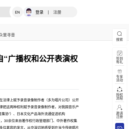
登录
|
注册
EN
众里寻音
搜索
自“广播权和公开表演权
签到
有礼
专享
活动
授权
流程
在法律上赋予录音录像制作者（多为唱片公司）公开
律把这两种权利赋予录音录像制作者，对我国音乐产
邀请
音集协”）、日本文化产品海外流通促进机构
注册
”上，30余位来自著作权行政管理部门、中外著作权集
多位嘉宾的发言，从中深切地感受到在当今传统唱片