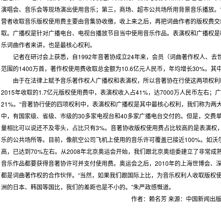
演唱会、音乐会等现场演出使用音乐；第三，商场、超市公共场所用背景音乐播放。
营者收取音乐版权使用费主要由音集协收缴，收上来之后，再把词曲作者的版权费交
取。广播权是针对广播电台、电视台播放节目当中使用音乐作品。表演权和广播权是
乐词曲作者来讲，也是最核心权利。
记者在研讨会上获悉，自1992年音著协成立24年来，会员（词曲著作权人、去世
范围的1400万首，著作权使用费收取总金额为10.6亿元人民币，年均增长30%。其中
由于在法律上赋予音乐著作权人广播权和表演权，所以音著协在行使这两项权利
2015年收取的1.7亿元版权使用费中，表演权收入占41%，达7000万人民币左右；
21%。“音著协行使的四项权利中，表演权和广播权是其中最核心权利，我们称为两
中，有国家级、省级、市级的30多家电视台和40多家广播电台交付的。但是，交费单
量相比可以说还不及零头，占比只有3%。音著协收版权使用费占比较高的是表演权
乐的公共场所等。目前，像航空公司飞机上使用的音乐许可覆盖已接近100%。如
高，已达到70%左右。从2008年北京奥运会开始，我们跟北京奥组委建立了非常
音乐作品都要获得音著协许可并支付使用费。奥运会之后，2010年的上海世博会、
都是词曲著作权的合作伙伴。“当然，如果我们跟国际上比，为音乐权利人收取版权
洲的日本、韩国等国比，我们的差距也是不小的。”朱严政感慨道。
作者：赖名芳 来源：中国新闻出版广