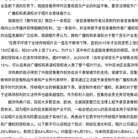
业急剧下滑的形势下，我国音像界呼吁应重视音乐产业的利益平衡，要求法律赋予广
广播权和表演权对于唱片业意味着什么
我国现行《著作权法》第四十一条规定：“录音录像制作者对其制作的录音录像制
络向公众传播并获得报酬的权利。”这一条款中，并没有赋予录音录像制作者广播权
的迅猛发展和广泛应用，我国唱片界认为，拥有广播权和表演权对于整个音乐产业发
“在数字环境下全球传统唱片业一直在不断地下降，直到2015年才出现逆势上涨态
150亿美元，较2014年上涨了3.4%。为什么？其中有打击盗版效果明显的原因，
演权授权收入在逐年持续增长。据IFPI统计，从2000年（当年全球音乐产业销售总规模
15%，可以说来自广播权和表演权授权收入救了整个唱片行业。”IFPI亚洲区总裁洪
洪伟典的观点得到了中国音像著作权协会总干事邹建华的支持。邹建华说，音集协
断倾听到音像制品作者和产业界代表呼吁，要求通过立法赋予录音制作者广播权和表
数字时代的到来，传统唱片业的销量急剧下滑，录音制作者的广播权、表演权对于整
于这两项权利的立法呼声也越来越强烈。作为权利人组织，音集协会责无旁贷地推动
据洪伟典介绍，目前大多数亚洲、欧洲、北美国家都已在法律上赋予录音录像制
质有关。因为唱片业的投资跟其他产业不同，一般会把近30%的投资成本用于培养新的
以说唱片业投资风险要远远高于其他行业。再者由于在数字时代传统唱片销售的急剧
和广播权的授权收入。以下数字可以说明这个观点：例如在澳大利亚，唱片公司通过
29%和66%；新西兰是64%和31%；印度是19%和79%；马来西亚是26%和64%