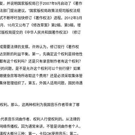
，并说明国家版权局已于2007年9月启动了《著作
法部门提出建议。”国家版权局政策法规司版权法规
不断呼吁加快修订《著作权法》进程。2012年3月
月、10月又公布了《修改草案》第2稿、第3稿，增
国家版权局提交的《中华人民共和国著作权法》（修订
成需要法律的支撑。许炜认为，修订现行《著作权
达到新的利益平衡。第一，先确定这个权利是排他性
都有这个权利吗？还是只有录音制作者有这个权利？
使的问题，是不是允许这个权利可以个别行使？如果
跟健身房等场所收取这个费用？还是必须采取集体管
集体管理组织了。第五，外国人适用问题，国民待遇
权利。那么，这两种权利为我国音乐作者带来了哪
代表音乐词曲作者、权利人行使权利的。从法律的
网络传播权。因为通常来讲，不管是词曲作者个人，
演权大概分三种：第一，卡拉OK使用音乐；第二，