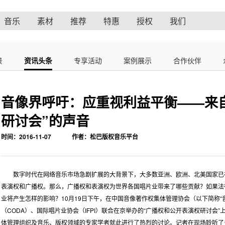
音乐
素材
推荐
特惠
授权
我们
景
资讯头条
专享活动
案例展示
合作伙伴
音像界呼吁：应重视利益平衡——来
研讨会”的声音
时间：2016-11-07
作者：松巴版权音乐平台
数字时代在网络音乐市场急剧扩展的大背景下，大多数亚洲、欧洲、北美国家已
表演权和广播权。那么，广播权和表演权为世界各国唱片业带来了哪些贡献？如果法
业将产生怎样的影响？10月19日下午，在中国音像著作权集体管理协会（以下简称“
（CODA）、国际唱片业协会（IFPI）联合在京举办的“广播权和公开表演权研讨会
体管理组织及音乐、版权领域的专家学者就此进行了热烈的讨论。记者在现场聆听了