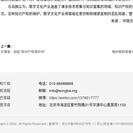
马治国认为，数字文化产业涵盖了诸多技术密集与知识富集的领域，知识产权的
式。没有知识产权的保护，数字文化产业将面临任意仿制和随意复制的混乱局面，整
来源 ：中国文化
上一篇：
文博会：刮起“知识产权保护风”
保护版权是基
权介绍
电话：010-68488866
权流程
邮箱：info@songba.org
巴答疑
微博：
https://weibo.com/1378317777
里寻音
地址：北京市海淀区紫竹院路31号华澳中心嘉慧苑1103
right © 2022. All Rights Reserved | 备案号：京ICP备09042278号-1 | 京公网安备1101080202