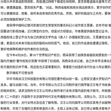
分观众并非首选影院观影，而是通过网络下载或在线视频，甚至观看盗版光盘等方式
映，便遭遇盗版，票房损失严重。”对此，陕西省版权局局长钱远刚表示，数字创作
可以便捷阅读、观看、收听来自各地的优秀作品，然而，保护的挑战与之共存，要保
必须加强版权保护工作。
曾获得中国科幻银河奖首位终生荣誉奖的著名科幻小说作家王晋康，去年开始“被
因要进行影视改编，正打算签约合作。但是对方却提出，作者需提供版权登记证书，
西版权线上登记平台为自己的原创文学作品《类人》办理版权登记后，王晋康坦言自
捷，更是应对未来可能出现的版权纠纷的底气。他说，自己的作品曾经遭遇过侵权，
更好地保障和维护创作者的合法权益。
在今年4月26日，第16个世界知识产权日，杨朵获得了由陕西省版权局颁发的一等
围内开展的“著作权知识竞赛”中获得了好成绩。而杨朵告诉记者，自己并非学法律
权方面的知识并不难，而这些也正是尊重知识、尊重智力创造的当代社会人所必需的
数字维权不可想当然
中华书局诉汉王科技股份有限公司侵犯著作权纠纷一案，让西安交通大学知识产
良多。据马治国介绍，当年，中华书局认为汉王公司制作发行国学版汉王电子书收录
的相关权利，请求法院判令汉王公司停止制作发行含有涉案内容的电子图书，并赔偿
的《二十四史》内容购于北京国学时代文化传播股份有限公司。法院认为，汉王公司
版的行业背景，对行业特点及信息了解有限。汉王公司向国学公司购买其电子出版物
制使用，尽到了合理的注意和审查的义务，主观上没有过错，且已停止销售涉案电子