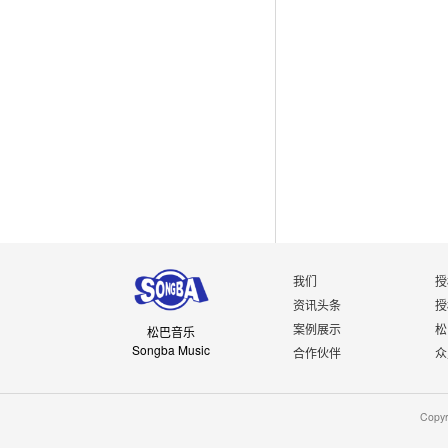
我们
授
资讯头条
授
案例展示
松
松巴音乐
Songba Music
合作伙伴
众
Copy