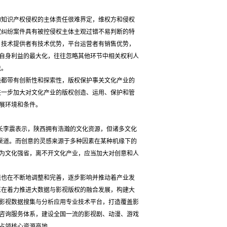
知识产权侵权的主体责任很难界定，维权方和侵权
权纠纷案件具有被控侵权主体主观过错不易判断的特
，技术提供者有技术优势，平台运营者有销售优势，
自身利益的最大化，往往忽略其他环节中相关权利人
说。
都带有创新性和探索性，版权保护事关文化产业的
进一步加大对文化产业的版权创造、运用、保护和管
展环境和条件。
长李震表示，陕西拥有浩瀚的文化资源，但诸多文化
要渠道。而创意的灵感来源于多种因素在某种机缘下的
为文化强省，离不开文化产业，应当加大对创意和人
也在不断地调整和完善，逐步影响并推动着产业发
正在着力推进大数据与影视版权的融合发展，构建大
影视数据搜集与分析应用专业技术平台，打造覆盖影
咨询服务体系，建设全国一流的影视剧、动漫、游戏
占领核心资源高地。