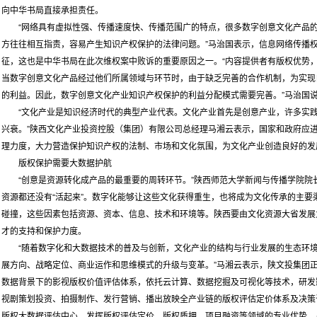
向中华书局直接承担责任。
“网络具有虚拟性强、传播速度快、传播范围广的特点，很多数字创意文化产品的
方往往相互指责，容易产生知识产权保护的法律问题。”马治国表示，信息网络传播
征，这也是中华书局在此次维权案中败诉的重要原因之一。“内容提供者有版权优势
当数字创意文化产品经过他们所属领域与环节时，由于缺乏完善的合作机制，为实现
的利益。因此，数字创意文化产业知识产权保护的利益分配模式需要完善。”马治国
“文化产业是知识经济时代的典型产业代表。文化产业首先是创意产业，许多实践
兴衰。”陕西文化产业投资控股（集团）有限公司总经理马湘云表示，国家和政府应
理力度，大力营造保护知识产权的法制、市场和文化氛围，为文化产业创造良好的发
版权保护需要大数据护航
“创意是资源转化成产品的最重要的周转环节。”陕西师范大学新闻与传播学院院
资源都还没有“活起来”。数字化能够让这些文化获得重生，也将成为文化传承的主
碰撞，这些因素包括资源、资本、信息、技术和环境等。陕西要由文化资源大省发展
才的支持和保护力度。
“随着数字化和大数据技术的普及与创新，文化产业的结构与行业发展的生态环境
展方向、战略定位、商业运作和思维模式的升级与变革。”马湘云表示，陕文投集团
数据背景下的影视版权价值评估体系，依托云计算、数据挖掘及可视化等技术，研发
视剧策划投资、拍摄制作、发行营销、播出放映全产业链的版权评估定价体系及决策
版权大数据评估中心，发挥版权评估定价、版权质押、项目融资等领域的专业优势，