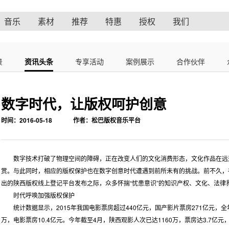
音乐
素材
推荐
特惠
授权
我们
景
资讯头条
专享活动
案例展示
合作伙伴
数字时代，让版权呵护创意
时间：2016-05-18
作者：松巴版权音乐平台
数字技术打破了物理空间的障碍，正在改变人们的文化消费形态，文化作品在远远
赏。与此同时，相应的版权保护也在数字创意时代遭遇到前所未有的挑战。前不久，
出的陕西版权线上登记平台发布之际，众多怀揣“忧患意识”的知识产权、文化、法律
时代呼唤加强版权保护
统计数据显示，2015年我国电影票房超过440亿元，国产影片票房271亿元，全年
万，电影票房10.4亿元。今年截至4月，陕西观影人次已达1160万，票房达3.7亿