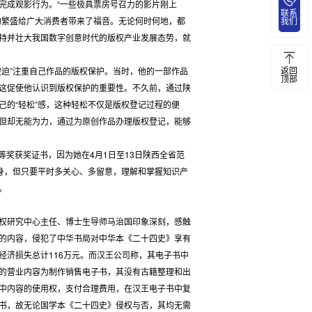
完成观影行为。“一些极具票房号召力的影片刚上
联系
的繁盛给广大消费者带来了福音。无论何时何地，都
我们
持并壮大我国数字创意时代的版权产业发展态势，就
返回
迫”注重自己作品的版权保护。当时，他的一部作品
顶部
这促使他认识到版权保护的重要性。不久前，通过陕
己的“轻松”感，这种轻松不仅是版权登记过程的便
但却无能为力，通过为原创作品办理版权登记，能够
奖获奖证书，因为她在4月1日至13日陕西全省范
出身，但只要平时多关心、多留意，理解和掌握知识产
。
权研究中心主任、博士生导师马治国印象深刻，感触
的内容，侵犯了中华书局对中华本《二十四史》享有
经济损失总计116万元。而汉王公司称，其电子书中
的营业内容为制作销售电子书，其没有古籍整理和出
中内容的使用权，支付合理费用，在汉王电子书中复
书，故无论国学本《二十四史》侵权与否，其均无需