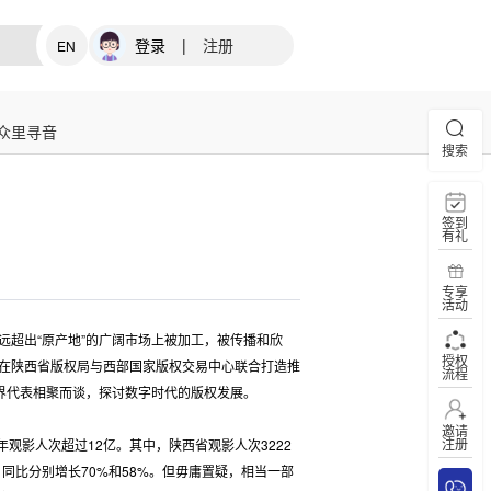
登录
|
注册
EN
众里寻音
搜索
签到
有礼
专享
活动
超出“原产地”的广阔市场上被加工，被传播和欣
授权
在陕西省版权局与西部国家版权交易中心联合打造推
流程
界代表相聚而谈，探讨数字时代的版权发展。
邀请
注册
观影人次超过12亿。其中，陕西省观影人次3222
元，同比分别增长70%和58%。但毋庸置疑，相当一部