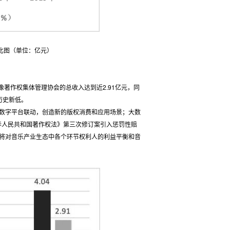
模对比图（单位：亿元）
音像著作权集体管理协会的总收入达到近2.91亿元，同
历史新低。
数字平台联动，创造新的版权消费和应用场景；大数
华人民共和国著作权法》第三次修订案引入惩罚性赔
将对音乐产业生态中各个环节权利人的利益平衡和音