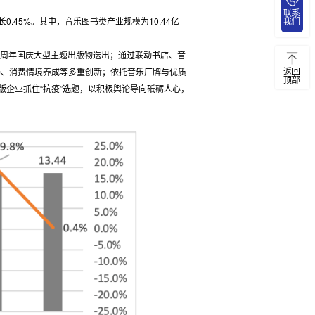
联系
.45%。其中，音乐图书类产业规模为10.44亿
我们
周年国庆大型主题出版物迭出；通过联动书店、音
返回
养、消费情境养成等多重创新；依托音乐厂牌与优质
顶部
版企业抓住“抗疫”选题，以积极舆论导向砥砺人心，