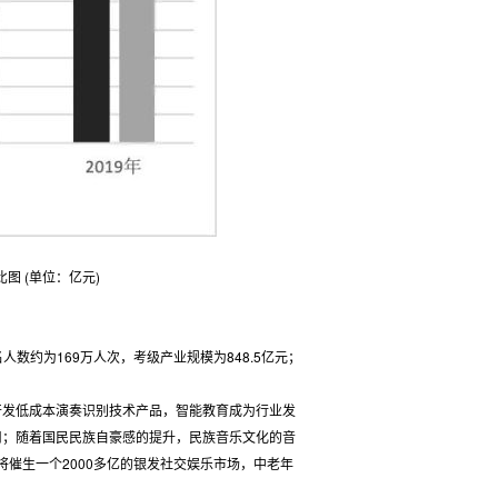
比图 (单位：亿元)
数约为169万人次，考级产业规模为848.5亿元；
开发低成本演奏识别技术产品，智能教育成为行业发
用；随着国民民族自豪感的提升，民族音乐文化的音
将催生一个2000多亿的银发社交娱乐市场，中老年