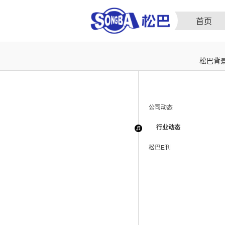
首页
松巴背
公司动态
行业动态
松巴E刊