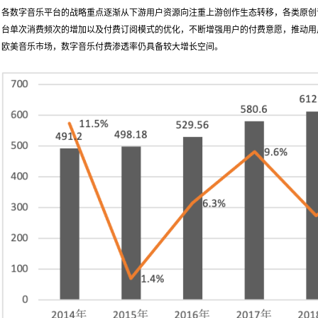
各数字音乐平台的战略重点逐渐从下游用户资源向注重上游创作生态转移，各类原创
台单次消费频次的增加以及付费订阅模式的优化，不断增强用户的付费意愿，推动用户付
欧美音乐市场，数字音乐付费渗透率仍具备较大增长空间。