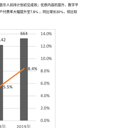
音乐人扶持计划初见成效；优质内容的提升、数字平
费率大幅提升至7.8% ，同比增长30%，但比较