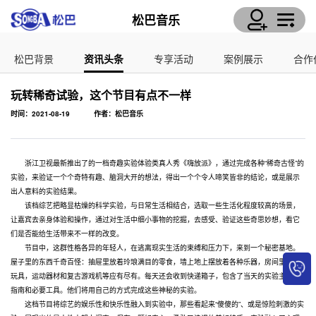
松巴音乐
松巴背景
资讯头条
专享活动
案例展示
合作
玩转稀奇试验，这个节目有点不一样
时间：2021-08-19
作者：松巴音乐
浙江卫视最新推出了的一档奇趣实验体验类真人秀《嗨放派》，通过完成各种“稀奇古怪”的
实验，来验证一个个奇特有趣、脑洞大开的想法，得出一个个令人啼笑皆非的结论，或是展示
出人意料的实验结果。
该档综艺把略显枯燥的科学实验，与日常生活相结合，选取一些生活化程度较高的场景，
让嘉宾去亲身体验和操作，通过对生活中细小事物的挖掘，去感受、验证这些奇思妙想，看它
们是否能给生活带来不一样的改变。
节目中，这群性格各异的年轻人，在逃离现实生活的束缚和压力下，来到一个秘密基地。
屋子里的东西千奇百怪：抽屉里放着玲琅满目的零食，墙上地上摆放着各种乐器，房间里手伴
玩具，运动器材和复古游戏机等应有尽有。每天还会收到快递箱子，包含了当天的实验主题、
指南和必要工具。他们将用自己的方式完成这些神秘的实验。
这档节目将综艺的娱乐性和快乐性融入到实验中，那些看起来“傻傻的”、或是惊险刺激的实