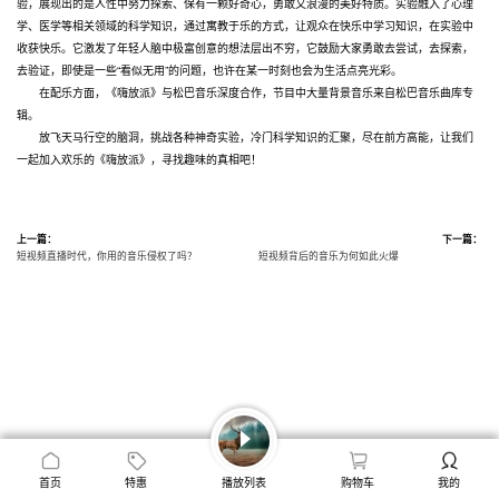
验，展现出的是人性中努力探索、保有一颗好奇心，勇敢又浪漫的美好特质。实验融入了心理
学、医学等相关领域的科学知识，通过寓教于乐的方式，让观众在快乐中学习知识，在实验中
收获快乐。它激发了年轻人脑中极富创意的想法层出不穷，它鼓励大家勇敢去尝试，去探索，
去验证，即使是一些“看似无用”的问题，也许在某一时刻也会为生活点亮光彩。
在配乐方面，《嗨放派》与松巴音乐深度合作，节目中大量背景音乐来自松巴音乐曲库专
辑。
放飞天马行空的脑洞，挑战各种神奇实验，冷门科学知识的汇聚，尽在前方高能，让我们
一起加入欢乐的《嗨放派》，寻找趣味的真相吧！
上一篇：
下一篇：
短视频直播时代，你用的音乐侵权了吗？
短视频背后的音乐为何如此火爆
首页
特惠
播放列表
购物车
我的