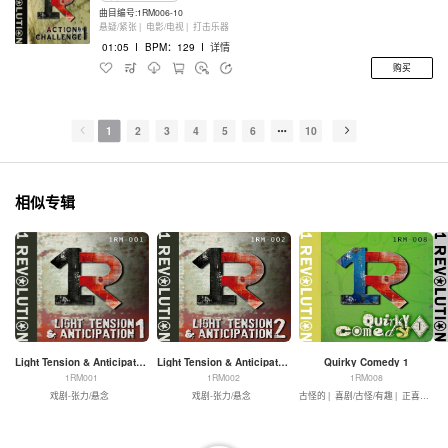
曲目编号:1RM006-10
悬疑/紧张 |
电影/电视 |
打击乐器
01:05
I
BPM：129
I
详情
购买
1
2
3
4
5
6
10
相似专辑
Light Tension & Anticipation 1
Light Tension & Anticipation 2
Quirky Comedy 1
1RM001
1RM002
1RM008
戏剧-张力/悬念
戏剧-张力/悬念
古怪的 |
喜剧/古怪/有趣 |
正喜剧