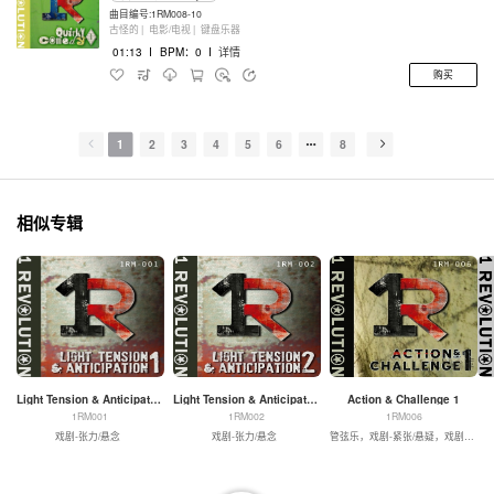
曲目编号:1RM008-10
古怪的 |
电影/电视 |
键盘乐器
01:13
I
BPM：0
I
详情
购买
1
2
3
4
5
6
8
相似专辑
Light Tension & Anticipation 1
Light Tension & Anticipation 2
Action & Challenge 1
1RM001
1RM002
1RM006
戏剧-张力/悬念
戏剧-张力/悬念
管弦乐，戏剧-紧张/悬疑，戏剧-动作